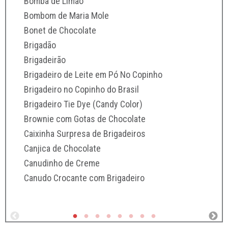
Bomba de Limão
Chees
Bombom de Maria Mole
Chees
Bonet de Chocolate
Chees
Brigadão
Churro
Brigadeirão
Churro
Brigadeiro de Leite em Pó No Copinho
Cocad
Brigadeiro no Copinho do Brasil
Cocad
Brigadeiro Tie Dye (Candy Color)
Cone 
Brownie com Gotas de Chocolate
Cone 
Caixinha Surpresa de Brigadeiros
Canud
Canjica de Chocolate
Cone 
Canudinho de Creme
Cone 
Canudo Crocante com Brigadeiro
Copo d