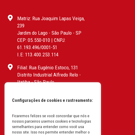
Matriz: Rua Joaquim Lapas Veiga,
239
Jardim do Lago - São Paulo - SP
CEP: 05.550-010 | CNPJ:
61.193.496/0001-51
I.E: 113.400.253.114
Filial: Rua Eugênio Estoco, 131
Distrito Industrial Alfredo Relo -
Itatiba - São Paulo
CEP: 13255-415 | CNPJ:
61.193.496/0017-19
Configurações de cookies e rastreamento:
I.E: 382.096.357.1147
Ficaremos felizes se você concordar que nós e
Filial: Av. Odila Chaves Rodrigues,
nossos parceiros usemos cookies e tecnologias
1277
semelhantes para entender como você usa
Parque industrial RM - Condomínio
nosso site. Isso nos permite entender melhor o