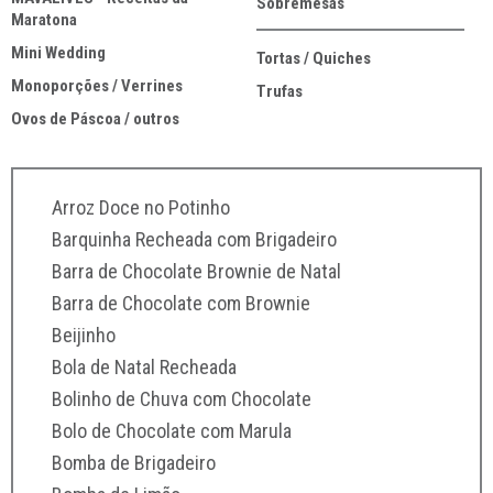
Sobremesas
Maratona
Mini Wedding
Tortas / Quiches
Monoporções / Verrines
Trufas
Ovos de Páscoa / outros
Arroz Doce no Potinho
Canud
Barquinha Recheada com Brigadeiro
Canudo
Barra de Chocolate Brownie de Natal
Caroli
Barra de Chocolate com Brownie
Carol
Beijinho
Casqu
Bola de Natal Recheada
Cestin
Bolinho de Chuva com Chocolate
Chees
Bolo de Chocolate com Marula
Cheese
Bomba de Brigadeiro
Chees