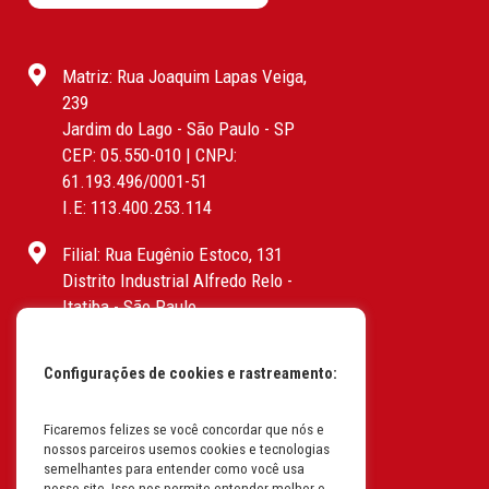
Matriz: Rua Joaquim Lapas Veiga,
239
Jardim do Lago - São Paulo - SP
CEP: 05.550-010 | CNPJ:
61.193.496/0001-51
I.E: 113.400.253.114
Filial: Rua Eugênio Estoco, 131
Distrito Industrial Alfredo Relo -
Itatiba - São Paulo
CEP: 13255-415 | CNPJ:
61.193.496/0017-19
Configurações de cookies e rastreamento:
I.E: 382.096.357.1147
Ficaremos felizes se você concordar que nós e
Filial: Av. Odila Chaves Rodrigues,
nossos parceiros usemos cookies e tecnologias
1277
semelhantes para entender como você usa
Parque industrial RM - Condomínio
nosso site. Isso nos permite entender melhor o