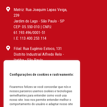
Matriz: Rua Joaquim Lapas Veiga,
239
Jardim do Lago - São Paulo - SP
CEP: 05.550-010 | CNPJ:
61.193.496/0001-51
I.E: 113.400.253.114
Filial: Rua Eugênio Estoco, 131
Distrito Industrial Alfredo Relo -
Itatiba - São Paulo
CEP: 13255-415 | CNPJ:
61.193.496/0017-19
Configurações de cookies e rastreamento:
I.E: 382.096.357.1147
Ficaremos felizes se você concordar que nós e
Filial: Av. Odila Chaves Rodrigues,
nossos parceiros usemos cookies e tecnologias
1277
semelhantes para entender como você usa
Parque industrial RM - Condomínio
nosso site. Isso nos permite entender melhor o
comportamento do usuário e adaptar nosso site
Therapark - Jundiaí - São Paulo