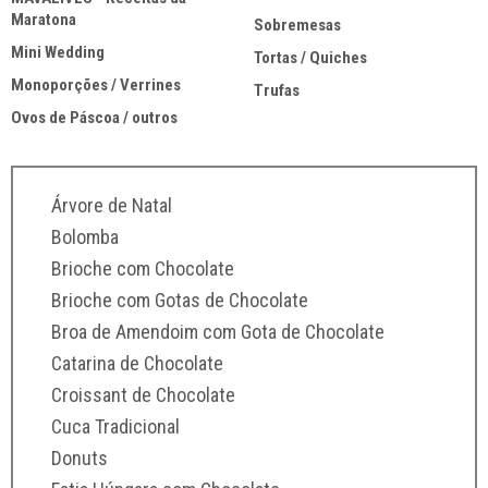
Maratona
Sobremesas
Mini Wedding
Tortas / Quiches
Monoporções / Verrines
Trufas
Ovos de Páscoa / outros
Árvore de Natal
Pão Gu
Bolomba
Pão In
Brioche com Chocolate
Pão R
Brioche com Gotas de Chocolate
Pãoto
Broa de Amendoim com Gota de Chocolate
Pãozi
Catarina de Chocolate
Rosca
Croissant de Chocolate
Rosca 
Cuca Tradicional
Sonho
Donuts
Sonho