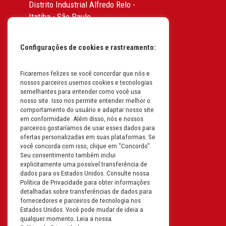
Distrito Industrial Alfredo Relo -
Itatiba - São Paulo
CEP: 13255-415 | CNPJ:
61.193.496/0017-19
Configurações de cookies e rastreamento:
I.E: 382.096.357.1147
Ficaremos felizes se você concordar que nós e
Filial: Av. Odila Chaves Rodrigues,
nossos parceiros usemos cookies e tecnologias
1277
semelhantes para entender como você usa
Parque industrial RM - Condomínio
nosso site. Isso nos permite entender melhor o
comportamento do usuário e adaptar nosso site
Therapark - Jundiaí - São Paulo
em conformidade. Além disso, nós e nossos
CEP: 13.213-087 | CNPJ:
parceiros gostaríamos de usar esses dados para
61.193.496/0018-08
ofertas personalizadas em suas plataformas. Se
você concorda com isso, clique em "Concordo".
I.E: 407.642.800.114
Seu consentimento também inclui
explicitamente uma possível transferência de
Filial: Rua em Projeto G, 728 – Letra A
dados para os Estados Unidos. Consulte nossa
B C D
Política de Privacidade para obter informações
detalhadas sobre transferências de dados para
Tabuleiro do Martins – Maceió -
fornecedores e parceiros de tecnologia nos
Alagoas
Estados Unidos. Você pode mudar de ideia a
CEP. 57081-036 | CNPJ:
qualquer momento. Leia a nossa