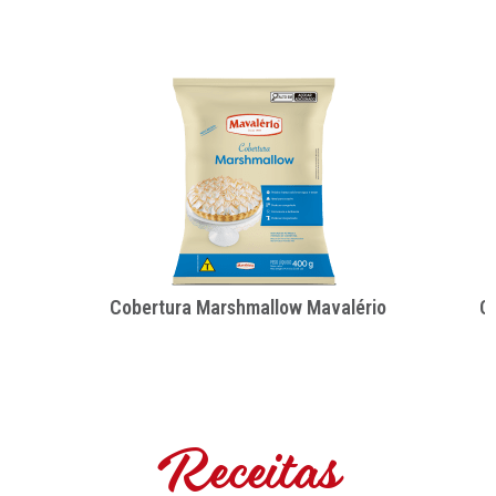
Cobertura Marshmallow Mavalério
C
Receitas