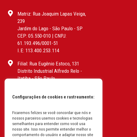
Matriz: Rua Joaquim Lapas Veiga,
239
Jardim do Lago - São Paulo - SP
CEP: 05.550-010 | CNPJ:
61.193.496/0001-51
I.E: 113.400.253.114
Filial: Rua Eugênio Estoco, 131
Distrito Industrial Alfredo Relo -
Itatiba - São Paulo
CEP: 13255-415 | CNPJ:
61.193.496/0017-19
Configurações de cookies e rastreamento:
I.E: 382.096.357.1147
Ficaremos felizes se você concordar que nós e
Filial: Av. Odila Chaves Rodrigues,
nossos parceiros usemos cookies e tecnologias
1277
semelhantes para entender como você usa
Parque industrial RM - Condomínio
nosso site. Isso nos permite entender melhor o
comportamento do usuário e adaptar nosso site
Therapark - Jundiaí - São Paulo