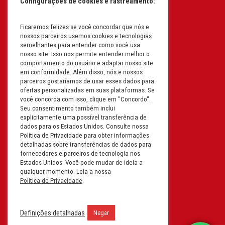
Configurações de cookies e rastreamento:
I.E: 382.096.357.1147
Ficaremos felizes se você concordar que nós e
Filial: Av. Odila Chaves Rodrigues,
nossos parceiros usemos cookies e tecnologias
1277
semelhantes para entender como você usa
Parque industrial RM - Condomínio
nosso site. Isso nos permite entender melhor o
comportamento do usuário e adaptar nosso site
Therapark - Jundiaí - São Paulo
em conformidade. Além disso, nós e nossos
CEP: 13.213-087 | CNPJ:
parceiros gostaríamos de usar esses dados para
61.193.496/0018-08
ofertas personalizadas em suas plataformas. Se
você concorda com isso, clique em "Concordo".
I.E: 407.642.800.114
Seu consentimento também inclui
explicitamente uma possível transferência de
Filial: Rua em Projeto G, 728 – Letra A
dados para os Estados Unidos. Consulte nossa
B C D
Política de Privacidade para obter informações
detalhadas sobre transferências de dados para
Tabuleiro do Martins – Maceió -
fornecedores e parceiros de tecnologia nos
Alagoas
Estados Unidos. Você pode mudar de ideia a
CEP. 57081-036 | CNPJ:
qualquer momento. Leia a nossa
Política de Privacidade
.
61.193.496/0014-76
I.E.:243.590.237
Definições detalhadas
Negar
Filial: Mavalerio, USA Inc.