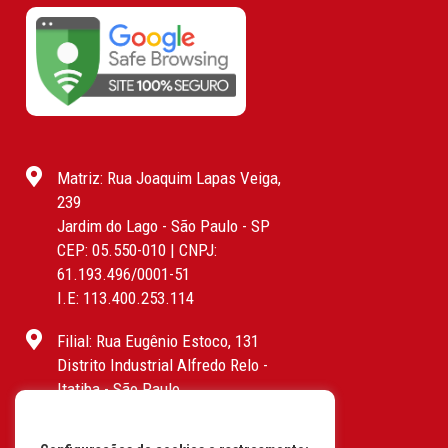
Matriz: Rua Joaquim Lapas Veiga,
239
Jardim do Lago - São Paulo - SP
CEP: 05.550-010 | CNPJ:
61.193.496/0001-51
I.E: 113.400.253.114
Filial: Rua Eugênio Estoco, 131
Distrito Industrial Alfredo Relo -
Itatiba - São Paulo
CEP: 13255-415 | CNPJ:
61.193.496/0017-19