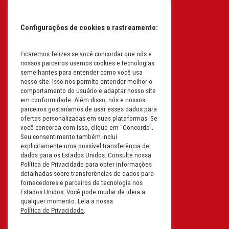
CEP: 13255-415 | CNPJ:
61.193.496/0017-19
Configurações de cookies e rastreamento:
I.E: 382.096.357.1147
Ficaremos felizes se você concordar que nós e
Filial: Av. Odila Chaves Rodrigues,
nossos parceiros usemos cookies e tecnologias
1277
semelhantes para entender como você usa
Parque industrial RM - Condomínio
nosso site. Isso nos permite entender melhor o
comportamento do usuário e adaptar nosso site
Therapark - Jundiaí - São Paulo
em conformidade. Além disso, nós e nossos
CEP: 13.213-087 | CNPJ:
parceiros gostaríamos de usar esses dados para
61.193.496/0018-08
ofertas personalizadas em suas plataformas. Se
você concorda com isso, clique em "Concordo".
I.E: 407.642.800.114
Seu consentimento também inclui
explicitamente uma possível transferência de
Filial: Rua em Projeto G, 728 – Letra A
dados para os Estados Unidos. Consulte nossa
B C D
Política de Privacidade para obter informações
detalhadas sobre transferências de dados para
Tabuleiro do Martins – Maceió -
fornecedores e parceiros de tecnologia nos
Alagoas
Estados Unidos. Você pode mudar de ideia a
CEP. 57081-036 | CNPJ:
qualquer momento. Leia a nossa
Política de Privacidade
.
61.193.496/0014-76
I.E.:243.590.237