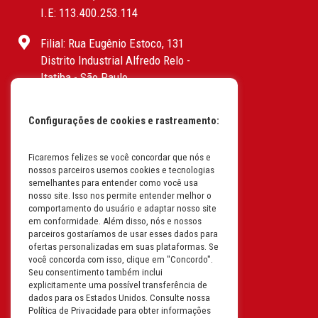
I.E: 113.400.253.114
Filial: Rua Eugênio Estoco, 131
Distrito Industrial Alfredo Relo -
Itatiba - São Paulo
CEP: 13255-415 | CNPJ:
61.193.496/0017-19
Configurações de cookies e rastreamento:
I.E: 382.096.357.1147
Ficaremos felizes se você concordar que nós e
Filial: Av. Odila Chaves Rodrigues,
nossos parceiros usemos cookies e tecnologias
1277
semelhantes para entender como você usa
Parque industrial RM - Condomínio
nosso site. Isso nos permite entender melhor o
comportamento do usuário e adaptar nosso site
Therapark - Jundiaí - São Paulo
em conformidade. Além disso, nós e nossos
CEP: 13.213-087 | CNPJ:
parceiros gostaríamos de usar esses dados para
61.193.496/0018-08
ofertas personalizadas em suas plataformas. Se
você concorda com isso, clique em "Concordo".
I.E: 407.642.800.114
Seu consentimento também inclui
explicitamente uma possível transferência de
Filial: Rua em Projeto G, 728 – Letra A
dados para os Estados Unidos. Consulte nossa
B C D
Política de Privacidade para obter informações