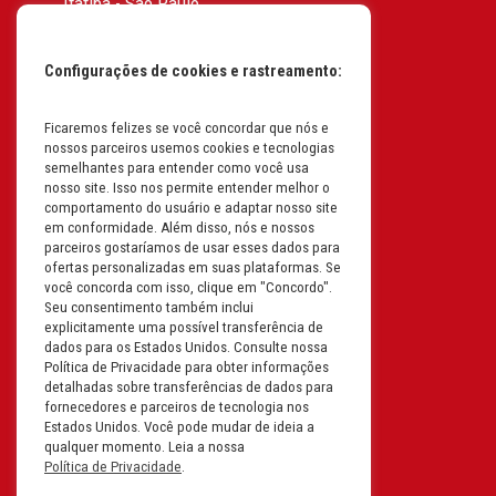
Itatiba - São Paulo
CEP: 13255-415 | CNPJ:
61.193.496/0017-19
Configurações de cookies e rastreamento:
I.E: 382.096.357.1147
Filial: Av. Odila Chaves Rodrigues,
Ficaremos felizes se você concordar que nós e
nossos parceiros usemos cookies e tecnologias
1277
semelhantes para entender como você usa
Parque industrial RM - Condomínio
nosso site. Isso nos permite entender melhor o
Therapark - Jundiaí - São Paulo
comportamento do usuário e adaptar nosso site
em conformidade. Além disso, nós e nossos
CEP: 13.213-087 | CNPJ:
parceiros gostaríamos de usar esses dados para
61.193.496/0018-08
ofertas personalizadas em suas plataformas. Se
I.E: 407.642.800.114
você concorda com isso, clique em "Concordo".
Seu consentimento também inclui
explicitamente uma possível transferência de
Filial: Rua em Projeto G, 728 – Letra A
dados para os Estados Unidos. Consulte nossa
B C D
Política de Privacidade para obter informações
detalhadas sobre transferências de dados para
Tabuleiro do Martins – Maceió -
fornecedores e parceiros de tecnologia nos
Alagoas
Estados Unidos. Você pode mudar de ideia a
CEP. 57081-036 | CNPJ:
qualquer momento. Leia a nossa
Política de Privacidade
.
61.193.496/0014-76