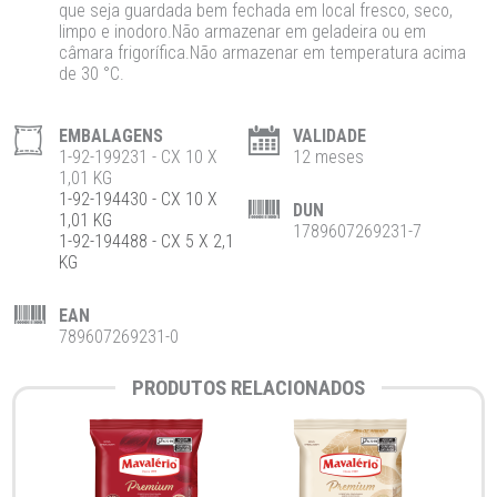
que seja guardada bem fechada em local fresco, seco,
limpo e inodoro.Não armazenar em geladeira ou em
câmara frigorífica.Não armazenar em temperatura acima
de 30 °C.
EMBALAGENS
VALIDADE
1-92-199231 - CX 10 X
12 meses
1,01 KG
1-92-194430 - CX 10 X
DUN
1,01 KG
1789607269231-7
1-92-194488 - CX 5 X 2,1
KG
EAN
789607269231-0
PRODUTOS RELACIONADOS