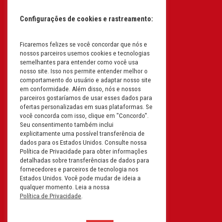
CEP: 13255-415 | CNPJ:
61.193.496/0017-19
Configurações de cookies e rastreamento:
I.E: 382.096.357.1147
Ficaremos felizes se você concordar que nós e
Filial: Av. Odila Chaves Rodrigues,
nossos parceiros usemos cookies e tecnologias
1277
semelhantes para entender como você usa
Parque industrial RM - Condomínio
nosso site. Isso nos permite entender melhor o
comportamento do usuário e adaptar nosso site
Therapark - Jundiaí - São Paulo
em conformidade. Além disso, nós e nossos
CEP: 13.213-087 | CNPJ:
parceiros gostaríamos de usar esses dados para
61.193.496/0018-08
ofertas personalizadas em suas plataformas. Se
você concorda com isso, clique em "Concordo".
I.E: 407.642.800.114
Seu consentimento também inclui
explicitamente uma possível transferência de
Filial: Rua em Projeto G, 728 – Letra A
dados para os Estados Unidos. Consulte nossa
B C D
Política de Privacidade para obter informações
detalhadas sobre transferências de dados para
Tabuleiro do Martins – Maceió -
fornecedores e parceiros de tecnologia nos
Alagoas
Estados Unidos. Você pode mudar de ideia a
CEP. 57081-036 | CNPJ:
qualquer momento. Leia a nossa
Política de Privacidade
.
61.193.496/0014-76
I.E.:243.590.237