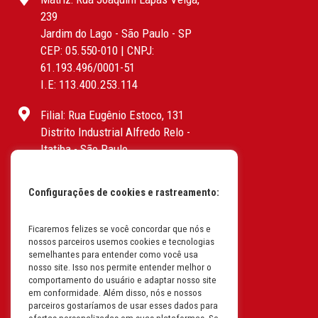
239
Jardim do Lago - São Paulo - SP
CEP: 05.550-010 | CNPJ:
61.193.496/0001-51
I.E: 113.400.253.114
Filial: Rua Eugênio Estoco, 131
Distrito Industrial Alfredo Relo -
Itatiba - São Paulo
CEP: 13255-415 | CNPJ:
61.193.496/0017-19
Configurações de cookies e rastreamento:
I.E: 382.096.357.1147
Filial: Av. Odila Chaves Rodrigues,
Ficaremos felizes se você concordar que nós e
nossos parceiros usemos cookies e tecnologias
1277
semelhantes para entender como você usa
Parque industrial RM - Condomínio
nosso site. Isso nos permite entender melhor o
Therapark - Jundiaí - São Paulo
comportamento do usuário e adaptar nosso site
em conformidade. Além disso, nós e nossos
CEP: 13.213-087 | CNPJ:
parceiros gostaríamos de usar esses dados para
61.193.496/0018-08