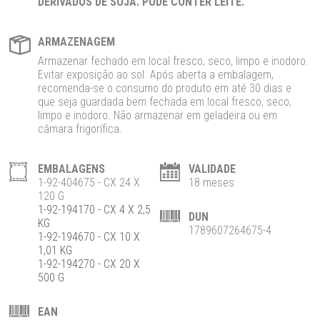
DERIVADOS DE SOJA. PODE CONTER LEITE.
ARMAZENAGEM
Armazenar fechado em local fresco, seco, limpo e inodoro.
Evitar exposição ao sol. Após aberta a embalagem,
recomenda-se o consumo do produto em até 30 dias e
que seja guardada bem fechada em local fresco, seco,
limpo e inodoro. Não armazenar em geladeira ou em
câmara frigorífica.
EMBALAGENS
VALIDADE
1-92-404675 - CX 24 X
18 meses
120 G
1-92-194170 - CX 4 X 2,5
DUN
KG
1789607264675-4
1-92-194670 - CX 10 X
1,01 KG
1-92-194270 - CX 20 X
500 G
EAN