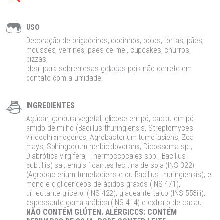
USO
Decoração de brigadeiros, docinhos, bolos, tortas, pães,
mousses, verrines, pães de mel, cupcakes, churros,
pizzas;
Ideal para sobremesas geladas pois não derrete em
contato com a umidade.
INGREDIENTES
Açúcar, gordura vegetal, glicose em pó, cacau em pó,
amido de milho (Bacillus thuringiensis, Streptomyces
viridochromogenes, Agrobacterium tumefaciens, Zea
mays, Sphingobium herbicidovorans, Dicossoma sp.,
Diabrótica virgífera, Thermoccocales spp., Bacillus
subtillis) sal, emulsificantes lecitina de soja (INS 322)
(Agrobacterium tumefaciens e ou Bacillus thuringiensis), e
mono e diglicerídeos de ácidos graxos (INS 471),
umectante glicerol (INS 422), glaceante talco (INS 553iii),
espessante goma arábica (INS 414) e extrato de cacau.
NÃO CONTÉM GLÚTEN. ALÉRGICOS: CONTÉM