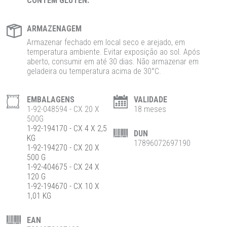
CONTÉM GLÚTEN.
ARMAZENAGEM
Armazenar fechado em local seco e arejado, em
temperatura ambiente. Evitar exposição ao sol. Após
aberto, consumir em até 30 dias. Não armazenar em
geladeira ou temperatura acima de 30°C.
EMBALAGENS
VALIDADE
1-92-048594 - CX 20 X
18 meses
500G
1-92-194170 - CX 4 X 2,5
DUN
KG
17896072697190
1-92-194270 - CX 20 X
500 G
1-92-404675 - CX 24 X
120 G
1-92-194670 - CX 10 X
1,01 KG
EAN