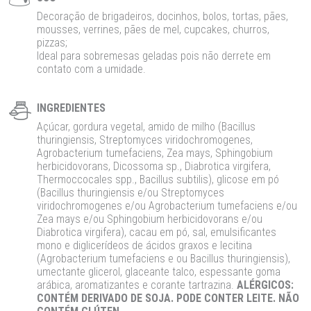
Decoração de brigadeiros, docinhos, bolos, tortas, pães,
mousses, verrines, pães de mel, cupcakes, churros,
pizzas;
Ideal para sobremesas geladas pois não derrete em
contato com a umidade.
INGREDIENTES
Açúcar, gordura vegetal, amido de milho (Bacillus
thuringiensis, Streptomyces viridochromogenes,
Agrobacterium tumefaciens, Zea mays, Sphingobium
herbicidovorans, Dicossoma sp., Diabrotica virgifera,
Thermoccocales spp., Bacillus subtilis), glicose em pó
(Bacillus thuringiensis e/ou Streptomyces
viridochromogenes e/ou Agrobacterium tumefaciens e/ou
Zea mays e/ou Sphingobium herbicidovorans e/ou
Diabrotica virgifera), cacau em pó, sal, emulsificantes
mono e diglicerídeos de ácidos graxos e lecitina
(Agrobacterium tumefaciens e ou Bacillus thuringiensis),
umectante glicerol, glaceante talco, espessante goma
arábica, aromatizantes e corante tartrazina.
ALÉRGICOS:
CONTÉM DERIVADO DE SOJA. PODE CONTER LEITE. NÃO