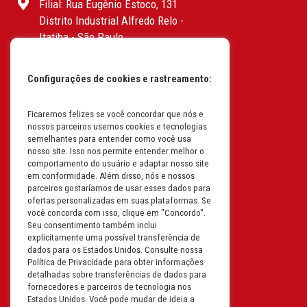
Filial: Rua Eugênio Estoco, 131
Distrito Industrial Alfredo Relo -
Itatiba - São Paulo
CEP: 13255-415 | CNPJ:
61.193.496/0017-19
Configurações de cookies e rastreamento:
I.E: 382.096.357.1147
Ficaremos felizes se você concordar que nós e
Filial: Av. Odila Chaves Rodrigues,
nossos parceiros usemos cookies e tecnologias
1277
semelhantes para entender como você usa
Parque industrial RM - Condomínio
nosso site. Isso nos permite entender melhor o
comportamento do usuário e adaptar nosso site
Therapark - Jundiaí - São Paulo
em conformidade. Além disso, nós e nossos
CEP: 13.213-087 | CNPJ:
parceiros gostaríamos de usar esses dados para
61.193.496/0018-08
ofertas personalizadas em suas plataformas. Se
você concorda com isso, clique em "Concordo".
I.E: 407.642.800.114
Seu consentimento também inclui
explicitamente uma possível transferência de
Filial: Rua em Projeto G, 728 – Letra A
dados para os Estados Unidos. Consulte nossa
B C D
Política de Privacidade para obter informações
detalhadas sobre transferências de dados para
Tabuleiro do Martins – Maceió -
fornecedores e parceiros de tecnologia nos
Alagoas
Estados Unidos. Você pode mudar de ideia a