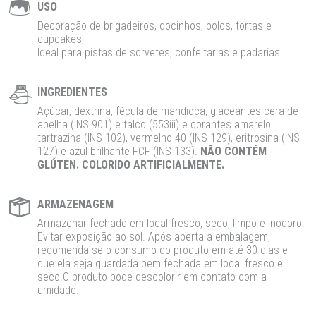
USO
Decoração de brigadeiros, docinhos, bolos, tortas e
cupcakes;
Ideal para pistas de sorvetes, confeitarias e padarias.
INGREDIENTES
Açúcar, dextrina, fécula de mandioca, glaceantes cera de
abelha (INS 901) e talco (553iii) e corantes amarelo
tartrazina (INS 102), vermelho 40 (INS 129), eritrosina (INS
127) e azul brilhante FCF (INS 133).
NÃO CONTÉM
GLÚTEN. COLORIDO ARTIFICIALMENTE.
ARMAZENAGEM
Armazenar fechado em local fresco, seco, limpo e inodoro.
Evitar exposição ao sol. Após aberta a embalagem,
recomenda-se o consumo do produto em até 30 dias e
que ela seja guardada bem fechada em local fresco e
seco.O produto pode descolorir em contato com a
umidade.