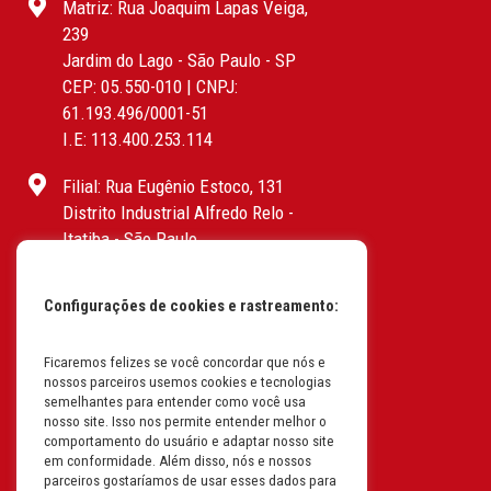
Matriz: Rua Joaquim Lapas Veiga,
239
Jardim do Lago - São Paulo - SP
CEP: 05.550-010 | CNPJ:
61.193.496/0001-51
I.E: 113.400.253.114
Filial: Rua Eugênio Estoco, 131
Distrito Industrial Alfredo Relo -
Itatiba - São Paulo
CEP: 13255-415 | CNPJ:
61.193.496/0017-19
Configurações de cookies e rastreamento:
I.E: 382.096.357.1147
Ficaremos felizes se você concordar que nós e
Filial: Av. Odila Chaves Rodrigues,
nossos parceiros usemos cookies e tecnologias
1277
semelhantes para entender como você usa
Parque industrial RM - Condomínio
nosso site. Isso nos permite entender melhor o
comportamento do usuário e adaptar nosso site
Therapark - Jundiaí - São Paulo
em conformidade. Além disso, nós e nossos
CEP: 13.213-087 | CNPJ:
parceiros gostaríamos de usar esses dados para