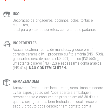
USO
Decoração de brigadeiros, docinhos, bolos, tortas e
cupcakes;
Ideal para pistas de sorvetes, confeitarias e padarias.
INGREDIENTES
Açúcar, dextrina, fécula de mandioca, glicose em pó,
corante caramelo IV – processo sulfito-amônia (INS 150d),
glaceantes cera de abelha (INS 901) e talco (INS 553iii),
umectante glicerol (INS 422) e espessante goma arábica
(INS 414).
NÃO CONTÉM GLÚTEN.
ARMAZENAGEM
Armazenar fechado em local fresco, seco, limpo e inodoro.
Evitar exposição ao sol. Após aberta a embalagem,
recomenda-se o consumo do produto em até 30 dias e
que ela seja guardada bem fechada em local fresco e
seco.O produto pode descolorir em contato com a