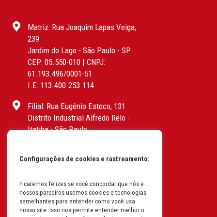
Matriz: Rua Joaquim Lapas Veiga,
239
Jardim do Lago - São Paulo - SP
CEP: 05.550-010 | CNPJ:
61.193.496/0001-51
I.E: 113.400.253.114
Filial: Rua Eugênio Estoco, 131
Distrito Industrial Alfredo Relo -
Itatiba - São Paulo
CEP: 13255-415 | CNPJ:
61.193.496/0017-19
Configurações de cookies e rastreamento:
I.E: 382.096.357.1147
Filial: Av. Odila Chaves Rodrigues,
Ficaremos felizes se você concordar que nós e
nossos parceiros usemos cookies e tecnologias
1277
semelhantes para entender como você usa
Parque industrial RM - Condomínio
nosso site. Isso nos permite entender melhor o