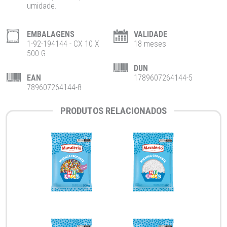
umidade.
EMBALAGENS
VALIDADE
1-92-194144 - CX 10 X
18 meses
500 G
DUN
EAN
1789607264144-5
789607264144-8
PRODUTOS RELACIONADOS