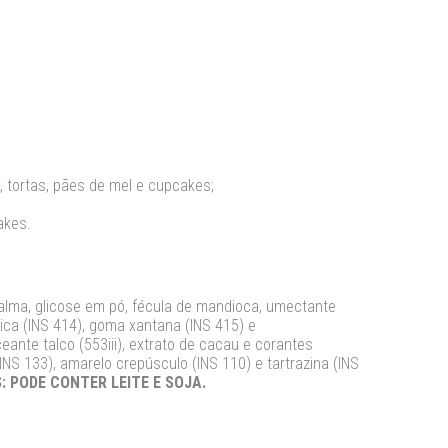
, tortas, pães de mel e cupcakes;
akes.
 palma, glicose em pó, fécula de mandioca, umectante
ica (INS 414), goma xantana (INS 415) e
ceante talco (553iii), extrato de cacau e corantes
(INS 133), amarelo crepúsculo (INS 110) e tartrazina (INS
 PODE CONTER LEITE E SOJA.