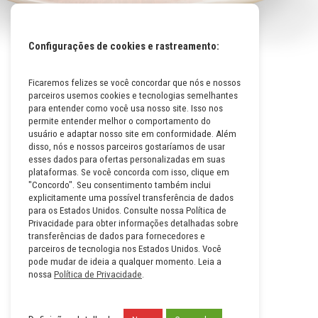
Configurações de cookies e rastreamento:
Ficaremos felizes se você concordar que nós e nossos
Mapa do Site
parceiros usemos cookies e tecnologias semelhantes
Políticas da Empresa
para entender como você usa nosso site. Isso nos
permite entender melhor o comportamento do
Perguntas Frequentes
usuário e adaptar nosso site em conformidade. Além
disso, nós e nossos parceiros gostaríamos de usar
Código de Conduta
esses dados para ofertas personalizadas em suas
plataformas. Se você concorda com isso, clique em
Política de Privacidade na
"Concordo". Seu consentimento também inclui
Íntegra
explicitamente uma possível transferência de dados
para os Estados Unidos. Consulte nossa Política de
Carreiras
Privacidade para obter informações detalhadas sobre
transferências de dados para fornecedores e
Compliance
parceiros de tecnologia nos Estados Unidos. Você
pode mudar de ideia a qualquer momento. Leia a
Fale Conosco
nossa
Política de Privacidade
.
Termos e Condições de Uso