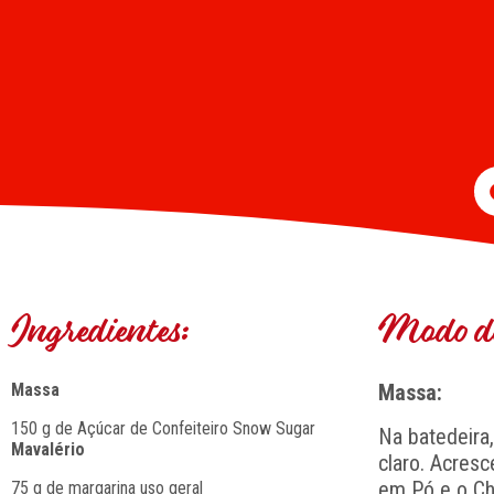
Ingredientes:
Modo de
Massa
Massa:
150 g de Açúcar de Confeiteiro Snow Sugar
Na batedeira
Mavalério
claro. Acresc
em Pó e o Ch
75 g de margarina uso geral