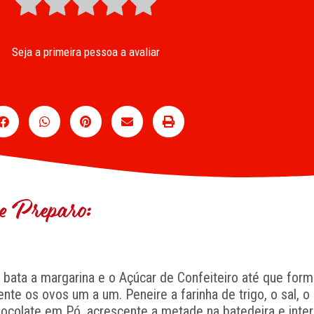
Seja a primeira pessoa a avaliar
 Preparo:
, bata a margarina e o Açúcar de Confeiteiro até que fo
ente os ovos um a um. Peneire a farinha de trigo, o sal, 
ocolate em Pó, acrescente a metade na batedeira e inte