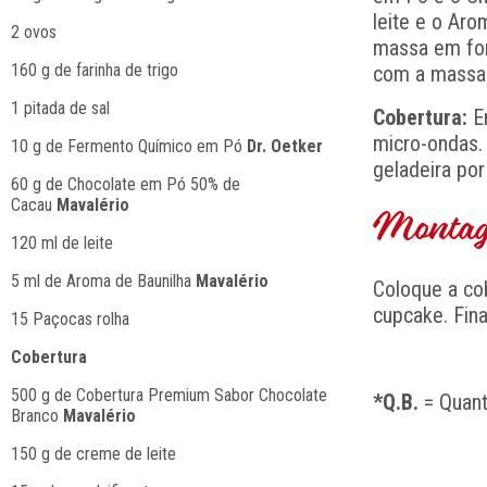
leite e o Ar
2 ovos
massa em for
160 g de farinha de trigo
com a massa 
1 pitada de sal
Cobertura:
Em
micro-ondas. 
10 g de Fermento Químico em Pó
Dr. Oetker
geladeira por
60 g de Chocolate em Pó 50% de
Cacau
Mavalério
Montage
120 ml de leite
5 ml de Aroma de Baunilha
Mavalério
Coloque a co
cupcake. Fina
15 Paçocas rolha
Cobertura
500 g de Cobertura Premium Sabor Chocolate
*Q.B.
= Quant
Branco
Mavalério
150 g de creme de leite