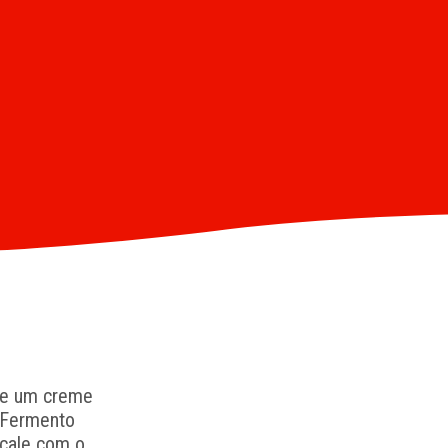
rme um creme
o Fermento
rcale com o