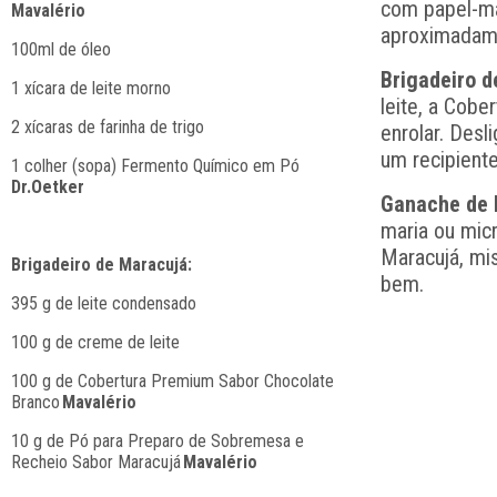
com papel-ma
Mavalério
aproximadam
100ml de óleo
Brigadeiro 
1 xícara de leite morno
leite, a Cob
2 xícaras de farinha de trigo
enrolar. Desl
um recipiente
1 colher (sopa) Fermento Químico em Pó
Dr.Oetker
Ganache de 
maria ou micr
Maracujá, mis
Brigadeiro de Maracujá:
bem.
395 g de leite condensado
100 g de creme de leite
100 g de Cobertura Premium Sabor Chocolate 
Branco 
Mavalério 
10 g de Pó para Preparo de Sobremesa e 
Recheio Sabor Maracujá 
Mavalério