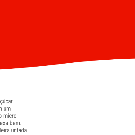
açúcar
Em um
o micro-
mexa bem.
eira untada