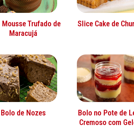
 Mousse Trufado de
Slice Cake de Chu
Maracujá
Bolo de Nozes
Bolo no Pote de L
Cremoso com Gel