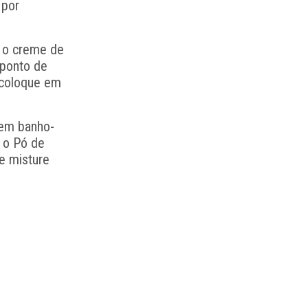
 por
, o creme de
 ponto de
, coloque em
 em banho-
e o Pó de
 e misture