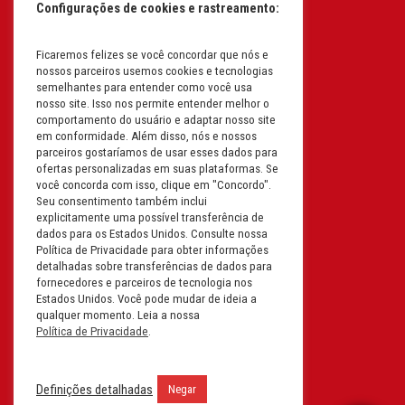
Configurações de cookies e rastreamento:
I.E: 382.096.357.1147
Ficaremos felizes se você concordar que nós e
Filial: Av. Odila Chaves Rodrigues,
nossos parceiros usemos cookies e tecnologias
1277
semelhantes para entender como você usa
Parque industrial RM - Condomínio
nosso site. Isso nos permite entender melhor o
comportamento do usuário e adaptar nosso site
Therapark - Jundiaí - São Paulo
em conformidade. Além disso, nós e nossos
CEP: 13.213-087 | CNPJ:
parceiros gostaríamos de usar esses dados para
61.193.496/0018-08
ofertas personalizadas em suas plataformas. Se
você concorda com isso, clique em "Concordo".
I.E: 407.642.800.114
Seu consentimento também inclui
explicitamente uma possível transferência de
Filial: Rua em Projeto G, 728 – Letra A
dados para os Estados Unidos. Consulte nossa
B C D
Política de Privacidade para obter informações
detalhadas sobre transferências de dados para
Tabuleiro do Martins – Maceió -
fornecedores e parceiros de tecnologia nos
Alagoas
Estados Unidos. Você pode mudar de ideia a
CEP. 57081-036 | CNPJ:
qualquer momento. Leia a nossa
Política de Privacidade
.
61.193.496/0014-76
I.E.:243.590.237
Definições detalhadas
Negar
Filial: Mavalerio, USA Inc.