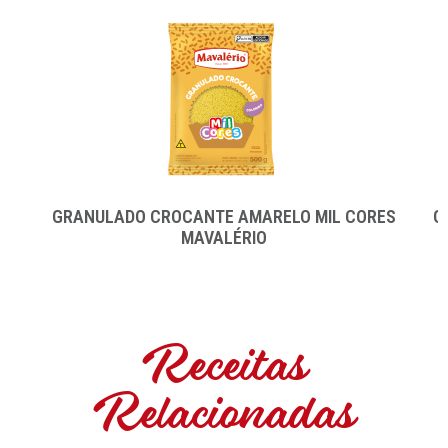
GRANULADO CROCANTE AMARELO MIL CORES
G
MAVALÉRIO
Receitas
Relacionadas