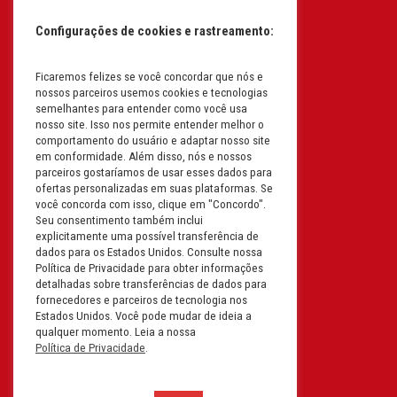
61.193.496/0017-19
Configurações de cookies e rastreamento:
I.E: 382.096.357.1147
Ficaremos felizes se você concordar que nós e
Filial: Av. Odila Chaves Rodrigues,
nossos parceiros usemos cookies e tecnologias
1277
semelhantes para entender como você usa
Parque industrial RM - Condomínio
nosso site. Isso nos permite entender melhor o
comportamento do usuário e adaptar nosso site
Therapark - Jundiaí - São Paulo
em conformidade. Além disso, nós e nossos
CEP: 13.213-087 | CNPJ:
parceiros gostaríamos de usar esses dados para
61.193.496/0018-08
ofertas personalizadas em suas plataformas. Se
você concorda com isso, clique em "Concordo".
I.E: 407.642.800.114
Seu consentimento também inclui
explicitamente uma possível transferência de
Filial: Rua em Projeto G, 728 – Letra A
dados para os Estados Unidos. Consulte nossa
B C D
Política de Privacidade para obter informações
detalhadas sobre transferências de dados para
Tabuleiro do Martins – Maceió -
fornecedores e parceiros de tecnologia nos
Alagoas
Estados Unidos. Você pode mudar de ideia a
CEP. 57081-036 | CNPJ:
qualquer momento. Leia a nossa
Política de Privacidade
.
61.193.496/0014-76
I.E.:243.590.237