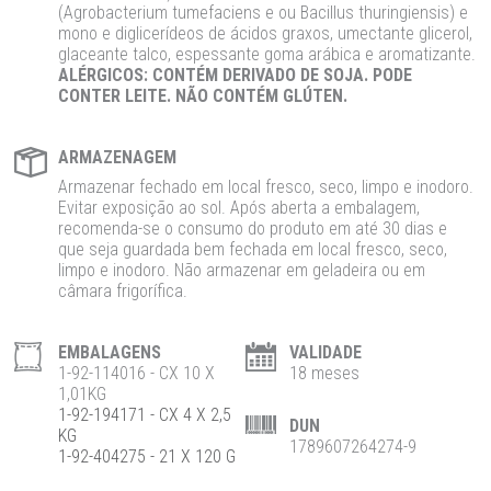
(
Agrobacterium
tumefaciens
e ou Bacillus
thuringiensis
)
e
mono e
diglicerídeos
de ácidos graxos, umectante glicerol,
glaceante
talco, espessante goma arábica e
aromatizante
.
ALÉRGICOS: CONTÉM DERIVADO DE SOJA. PODE
CONTER LEITE
.
NÃO CONTÉM GLÚTEN.
ARMAZENAGEM
Armazenar fechado em local fresco, seco, limpo e inodoro.
Evitar exposição ao sol. Após aberta a embalagem,
recomenda-se o consumo do produto em até 30 dias e
que seja guardada bem fechada em local fresco, seco,
limpo e inodoro. Não armazenar em geladeira ou em
câmara frigorífica.
EMBALAGENS
VALIDADE
1-92-114016 - CX 10 X
18 meses
1,01KG
1-92-194171 - CX 4 X 2,5
DUN
KG
1789607264274-9
1-92-404275 - 21 X 120 G