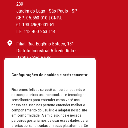
239
Jardim do Lago - São Paulo - SP
CEP: 05.550-010 | CNPJ:
61.193.496/0001-51
I.E: 113.400.253.114
Filial: Rua Eugênio Estoco, 131
Distrito Industrial Alfredo Relo -
Itatiba - São Paulo
CEP: 13255-415 | CNPJ:
61.193.496/0017-19
Configurações de cookies e rastreamento:
I.E: 382.096.357.1147
Filial: Av. Odila Chaves Rodrigues,
Ficaremos felizes se você concordar que nós e
nossos parceiros usemos cookies e tecnologias
1277
semelhantes para entender como você usa
Parque industrial RM - Condomínio
nosso site. Isso nos permite entender melhor o
Therapark - Jundiaí - São Paulo
comportamento do usuário e adaptar nosso site
em conformidade. Além disso, nós e nossos
CEP: 13.213-087 | CNPJ:
parceiros gostaríamos de usar esses dados para
61.193.496/0018-08
ofertas personalizadas em suas plataformas. Se