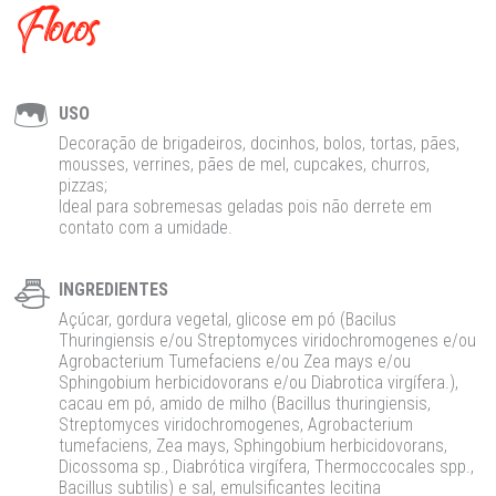
Flocos
USO
Decoração de brigadeiros, docinhos, bolos, tortas, pães,
mousses, verrines, pães de mel, cupcakes, churros,
pizzas;
Ideal para sobremesas geladas pois não derrete em
contato com a umidade.
INGREDIENTES
Açúcar, gordura vegetal, glicose em pó
(
Bacilus
Thuringiensis
e/ou
Streptomyces
viridochromogenes
e/ou
Agrobacterium
Tumefaciens
e/ou Zea
mays
e/ou
Sphingobium
herbicidovorans
e/ou
Diabrotica
virgífera
.)
,
cacau em pó, amido de milho
(Bacillus
thuringiensis
,
Streptomyces
viridochromogenes
,
Agrobacterium
tumefaciens
, Zea
mays
,
Sphingobium
herbicidovorans
,
Dicossoma
sp.,
Diabrótica
virgífera
,
Thermoccocales
spp.,
Bacillus
subtilis
)
e sal, emulsificantes lecitina