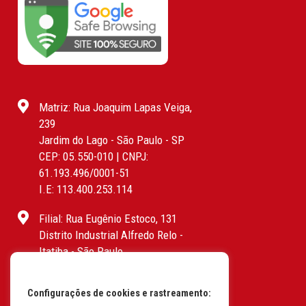
Matriz: Rua Joaquim Lapas Veiga,
239
Jardim do Lago - São Paulo - SP
CEP: 05.550-010 | CNPJ:
61.193.496/0001-51
I.E: 113.400.253.114
Filial: Rua Eugênio Estoco, 131
Distrito Industrial Alfredo Relo -
Itatiba - São Paulo
CEP: 13255-415 | CNPJ:
61.193.496/0017-19
Configurações de cookies e rastreamento:
I.E: 382.096.357.1147