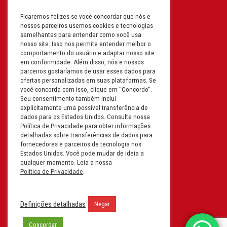
Ficaremos felizes se você concordar que nós e
Filial: Av. Odila Chaves Rodrigues,
nossos parceiros usemos cookies e tecnologias
1277
semelhantes para entender como você usa
Parque industrial RM - Condomínio
nosso site. Isso nos permite entender melhor o
comportamento do usuário e adaptar nosso site
Therapark - Jundiaí - São Paulo
em conformidade. Além disso, nós e nossos
CEP: 13.213-087 | CNPJ:
parceiros gostaríamos de usar esses dados para
61.193.496/0018-08
ofertas personalizadas em suas plataformas. Se
você concorda com isso, clique em "Concordo".
I.E: 407.642.800.114
Seu consentimento também inclui
explicitamente uma possível transferência de
Filial: Rua em Projeto G, 728 – Letra A
dados para os Estados Unidos. Consulte nossa
B C D
Política de Privacidade para obter informações
detalhadas sobre transferências de dados para
Tabuleiro do Martins – Maceió -
fornecedores e parceiros de tecnologia nos
Alagoas
Estados Unidos. Você pode mudar de ideia a
CEP. 57081-036 | CNPJ:
qualquer momento. Leia a nossa
Política de Privacidade
.
61.193.496/0014-76
I.E.:243.590.237
Definições detalhadas
Negar
Filial: Mavalerio, USA Inc.
11990 N Lakeridge Pkwy
Concordar