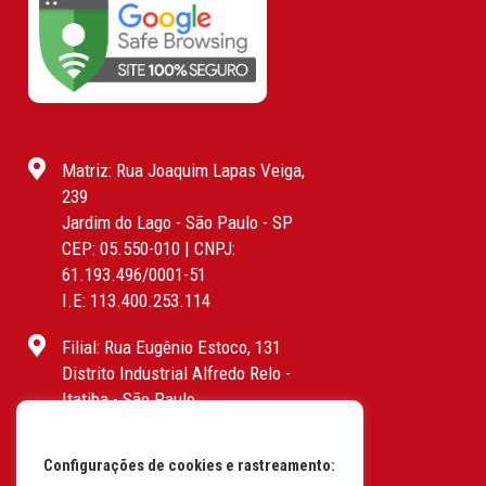
Matriz: Rua Joaquim Lapas Veiga,
239
Jardim do Lago - São Paulo - SP
CEP: 05.550-010 | CNPJ:
61.193.496/0001-51
I.E: 113.400.253.114
Filial: Rua Eugênio Estoco, 131
Distrito Industrial Alfredo Relo -
Itatiba - São Paulo
CEP: 13255-415 | CNPJ:
61.193.496/0017-19
Configurações de cookies e rastreamento:
I.E: 382.096.357.1147