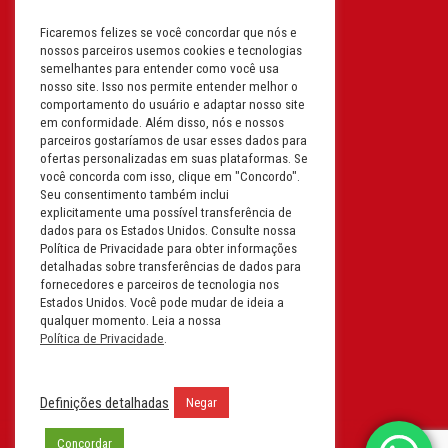
Ficaremos felizes se você concordar que nós e
Filial: Av. Odila Chaves Rodrigues,
nossos parceiros usemos cookies e tecnologias
1277
semelhantes para entender como você usa
Parque industrial RM - Condomínio
nosso site. Isso nos permite entender melhor o
comportamento do usuário e adaptar nosso site
Therapark - Jundiaí - São Paulo
em conformidade. Além disso, nós e nossos
CEP: 13.213-087 | CNPJ:
parceiros gostaríamos de usar esses dados para
61.193.496/0018-08
ofertas personalizadas em suas plataformas. Se
você concorda com isso, clique em "Concordo".
I.E: 407.642.800.114
Seu consentimento também inclui
explicitamente uma possível transferência de
Filial: Rua em Projeto G, 728 – Letra A
dados para os Estados Unidos. Consulte nossa
B C D
Política de Privacidade para obter informações
detalhadas sobre transferências de dados para
Tabuleiro do Martins – Maceió -
fornecedores e parceiros de tecnologia nos
Alagoas
Estados Unidos. Você pode mudar de ideia a
CEP. 57081-036 | CNPJ:
qualquer momento. Leia a nossa
Política de Privacidade
.
61.193.496/0014-76
I.E.:243.590.237
Definições detalhadas
Negar
Filial: Mavalerio, USA Inc.
11990 N Lakeridge Pkwy
Concordar