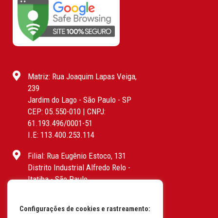
Matriz: Rua Joaquim Lapas Veiga,
239
Jardim do Lago - São Paulo - SP
CEP: 05.550-010 | CNPJ:
61.193.496/0001-51
I.E: 113.400.253.114
Filial: Rua Eugênio Estoco, 131
Distrito Industrial Alfredo Relo -
Itatiba - São Paulo
CEP: 13255-415 | CNPJ:
61.193.496/0017-19
Configurações de cookies e rastreamento:
I.E: 382.096.357.1147