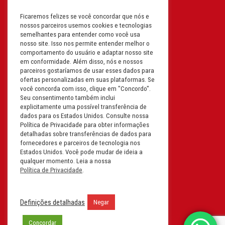
Ficaremos felizes se você concordar que nós e
Filial: Av. Odila Chaves Rodrigues,
nossos parceiros usemos cookies e tecnologias
1277
semelhantes para entender como você usa
Parque industrial RM - Condomínio
nosso site. Isso nos permite entender melhor o
comportamento do usuário e adaptar nosso site
Therapark - Jundiaí - São Paulo
em conformidade. Além disso, nós e nossos
CEP: 13.213-087 | CNPJ:
parceiros gostaríamos de usar esses dados para
61.193.496/0018-08
ofertas personalizadas em suas plataformas. Se
você concorda com isso, clique em "Concordo".
I.E: 407.642.800.114
Seu consentimento também inclui
explicitamente uma possível transferência de
Filial: Rua em Projeto G, 728 – Letra A
dados para os Estados Unidos. Consulte nossa
B C D
Política de Privacidade para obter informações
detalhadas sobre transferências de dados para
Tabuleiro do Martins – Maceió -
fornecedores e parceiros de tecnologia nos
Alagoas
Estados Unidos. Você pode mudar de ideia a
CEP. 57081-036 | CNPJ:
qualquer momento. Leia a nossa
Política de Privacidade
.
61.193.496/0014-76
I.E.:243.590.237
Definições detalhadas
Negar
Filial: Mavalerio, USA Inc.
11990 N Lakeridge Pkwy
Concordar