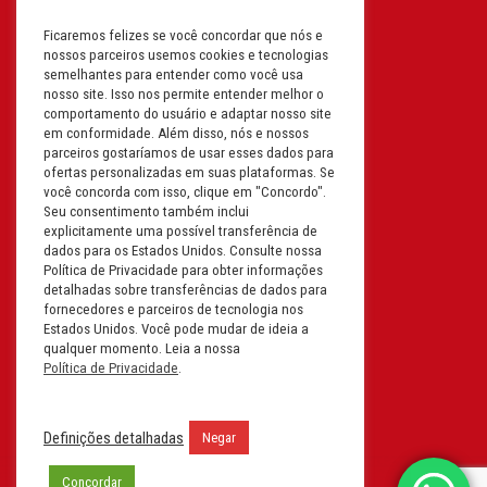
Ficaremos felizes se você concordar que nós e
Filial: Av. Odila Chaves Rodrigues,
nossos parceiros usemos cookies e tecnologias
1277
semelhantes para entender como você usa
Parque industrial RM - Condomínio
nosso site. Isso nos permite entender melhor o
comportamento do usuário e adaptar nosso site
Therapark - Jundiaí - São Paulo
em conformidade. Além disso, nós e nossos
CEP: 13.213-087 | CNPJ:
parceiros gostaríamos de usar esses dados para
61.193.496/0018-08
ofertas personalizadas em suas plataformas. Se
você concorda com isso, clique em "Concordo".
I.E: 407.642.800.114
Seu consentimento também inclui
explicitamente uma possível transferência de
Filial: Rua em Projeto G, 728 – Letra A
dados para os Estados Unidos. Consulte nossa
B C D
Política de Privacidade para obter informações
detalhadas sobre transferências de dados para
Tabuleiro do Martins – Maceió -
fornecedores e parceiros de tecnologia nos
Alagoas
Estados Unidos. Você pode mudar de ideia a
CEP. 57081-036 | CNPJ:
qualquer momento. Leia a nossa
Política de Privacidade
.
61.193.496/0014-76
I.E.:243.590.237
Definições detalhadas
Negar
Filial: Mavalerio, USA Inc.
11990 N Lakeridge Pkwy
Concordar