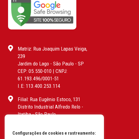
Matriz: Rua Joaquim Lapas Veiga,
239
Jardim do Lago - São Paulo - SP
CEP: 05.550-010 | CNPJ:
61.193.496/0001-51
I.E: 113.400.253.114
Filial: Rua Eugênio Estoco, 131
Distrito Industrial Alfredo Relo -
Itatiba - São Paulo
CEP: 13255-415 | CNPJ:
61.193.496/0017-19
Configurações de cookies e rastreamento:
I.E: 382.096.357.1147