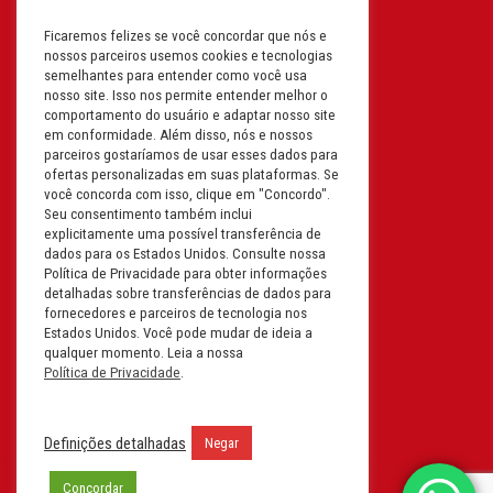
Ficaremos felizes se você concordar que nós e
Filial: Av. Odila Chaves Rodrigues,
nossos parceiros usemos cookies e tecnologias
1277
semelhantes para entender como você usa
Parque industrial RM - Condomínio
nosso site. Isso nos permite entender melhor o
comportamento do usuário e adaptar nosso site
Therapark - Jundiaí - São Paulo
em conformidade. Além disso, nós e nossos
CEP: 13.213-087 | CNPJ:
parceiros gostaríamos de usar esses dados para
61.193.496/0018-08
ofertas personalizadas em suas plataformas. Se
você concorda com isso, clique em "Concordo".
I.E: 407.642.800.114
Seu consentimento também inclui
explicitamente uma possível transferência de
Filial: Rua em Projeto G, 728 – Letra A
dados para os Estados Unidos. Consulte nossa
B C D
Política de Privacidade para obter informações
detalhadas sobre transferências de dados para
Tabuleiro do Martins – Maceió -
fornecedores e parceiros de tecnologia nos
Alagoas
Estados Unidos. Você pode mudar de ideia a
CEP. 57081-036 | CNPJ:
qualquer momento. Leia a nossa
Política de Privacidade
.
61.193.496/0014-76
I.E.:243.590.237
Definições detalhadas
Negar
Filial: Mavalerio, USA Inc.
11990 N Lakeridge Pkwy
Concordar