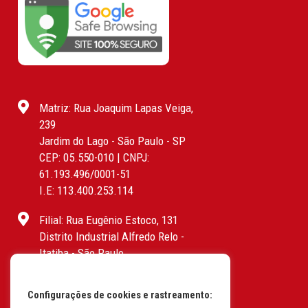
Matriz: Rua Joaquim Lapas Veiga,
239
Jardim do Lago - São Paulo - SP
CEP: 05.550-010 | CNPJ:
61.193.496/0001-51
I.E: 113.400.253.114
Filial: Rua Eugênio Estoco, 131
Distrito Industrial Alfredo Relo -
Itatiba - São Paulo
CEP: 13255-415 | CNPJ:
61.193.496/0017-19
Configurações de cookies e rastreamento:
I.E: 382.096.357.1147