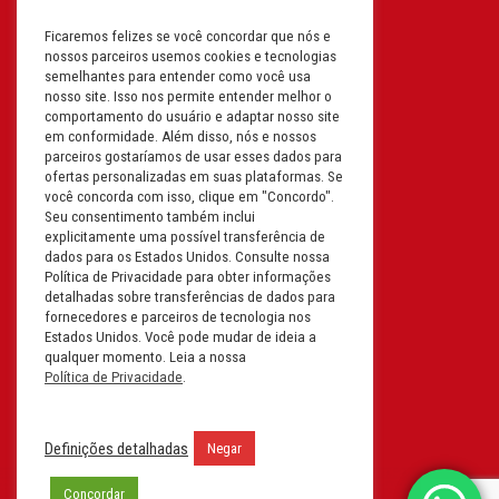
Ficaremos felizes se você concordar que nós e
Filial: Av. Odila Chaves Rodrigues,
nossos parceiros usemos cookies e tecnologias
1277
semelhantes para entender como você usa
Parque industrial RM - Condomínio
nosso site. Isso nos permite entender melhor o
comportamento do usuário e adaptar nosso site
Therapark - Jundiaí - São Paulo
em conformidade. Além disso, nós e nossos
CEP: 13.213-087 | CNPJ:
parceiros gostaríamos de usar esses dados para
61.193.496/0018-08
ofertas personalizadas em suas plataformas. Se
você concorda com isso, clique em "Concordo".
I.E: 407.642.800.114
Seu consentimento também inclui
explicitamente uma possível transferência de
Filial: Rua em Projeto G, 728 – Letra A
dados para os Estados Unidos. Consulte nossa
B C D
Política de Privacidade para obter informações
detalhadas sobre transferências de dados para
Tabuleiro do Martins – Maceió -
fornecedores e parceiros de tecnologia nos
Alagoas
Estados Unidos. Você pode mudar de ideia a
CEP. 57081-036 | CNPJ:
qualquer momento. Leia a nossa
Política de Privacidade
.
61.193.496/0014-76
I.E.:243.590.237
Definições detalhadas
Negar
Filial: Mavalerio, USA Inc.
11990 N Lakeridge Pkwy
Concordar