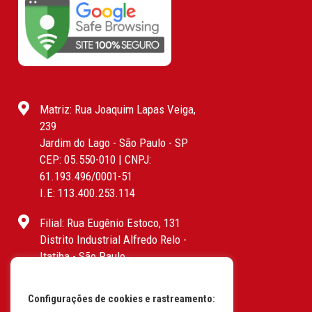
Matriz: Rua Joaquim Lapas Veiga,
239
Jardim do Lago - São Paulo - SP
CEP: 05.550-010 | CNPJ:
61.193.496/0001-51
I.E: 113.400.253.114
Filial: Rua Eugênio Estoco, 131
Distrito Industrial Alfredo Relo -
Itatiba - São Paulo
CEP: 13255-415 | CNPJ:
61.193.496/0017-19
Configurações de cookies e rastreamento:
I.E: 382.096.357.1147