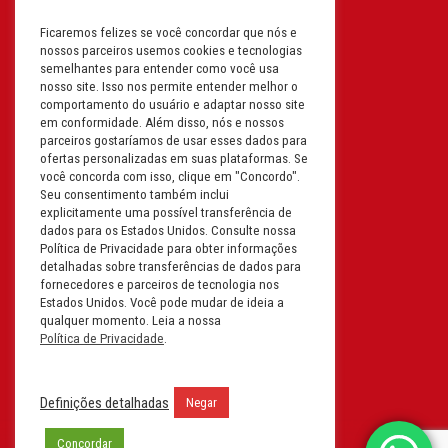
Ficaremos felizes se você concordar que nós e
Filial: Av. Odila Chaves Rodrigues,
nossos parceiros usemos cookies e tecnologias
1277
semelhantes para entender como você usa
Parque industrial RM - Condomínio
nosso site. Isso nos permite entender melhor o
comportamento do usuário e adaptar nosso site
Therapark - Jundiaí - São Paulo
em conformidade. Além disso, nós e nossos
CEP: 13.213-087 | CNPJ:
parceiros gostaríamos de usar esses dados para
61.193.496/0018-08
ofertas personalizadas em suas plataformas. Se
você concorda com isso, clique em "Concordo".
I.E: 407.642.800.114
Seu consentimento também inclui
explicitamente uma possível transferência de
Filial: Rua em Projeto G, 728 – Letra A
dados para os Estados Unidos. Consulte nossa
B C D
Política de Privacidade para obter informações
detalhadas sobre transferências de dados para
Tabuleiro do Martins – Maceió -
fornecedores e parceiros de tecnologia nos
Alagoas
Estados Unidos. Você pode mudar de ideia a
CEP. 57081-036 | CNPJ:
qualquer momento. Leia a nossa
Política de Privacidade
.
61.193.496/0014-76
I.E.:243.590.237
Definições detalhadas
Negar
Filial: Mavalerio, USA Inc.
11990 N Lakeridge Pkwy
Concordar