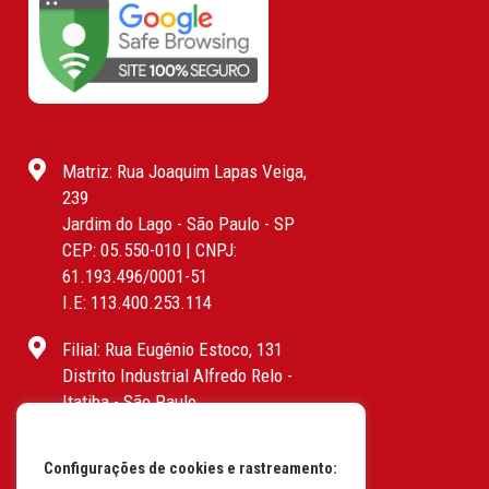
Matriz: Rua Joaquim Lapas Veiga,
239
Jardim do Lago - São Paulo - SP
CEP: 05.550-010 | CNPJ:
61.193.496/0001-51
I.E: 113.400.253.114
Filial: Rua Eugênio Estoco, 131
Distrito Industrial Alfredo Relo -
Itatiba - São Paulo
CEP: 13255-415 | CNPJ:
61.193.496/0017-19
Configurações de cookies e rastreamento:
I.E: 382.096.357.1147