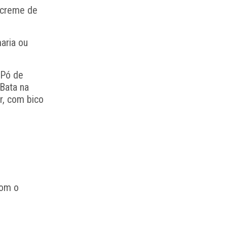
o creme de
aria ou
 Pó de
 Bata na
r, com bico
com o