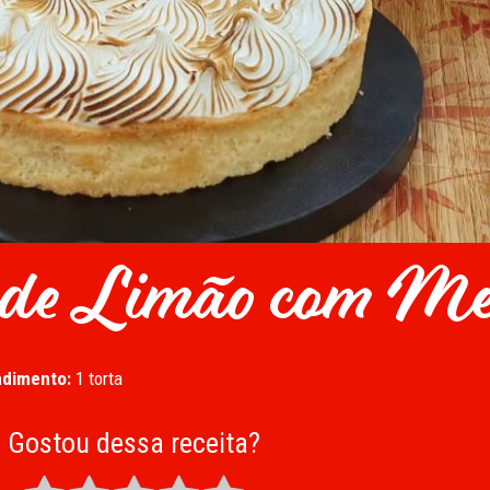
e de Limão com M
dimento:
1 torta
Gostou dessa receita?