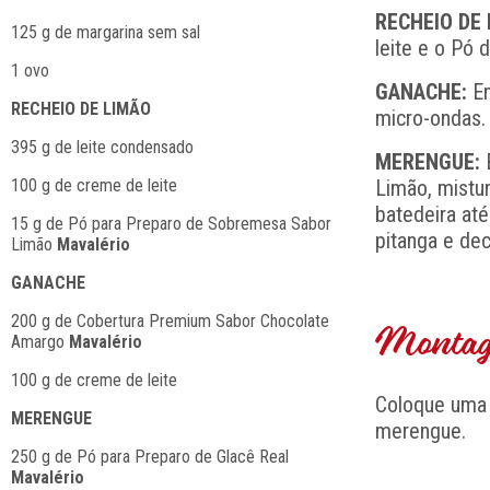
RECHEIO DE
125 g de margarina sem sal
leite e o Pó 
1 ovo
GANACHE:
Em
RECHEIO DE LIMÃO
micro-ondas.
395 g de leite condensado
MERENGUE:
E
100 g de creme de leite
Limão, mistu
batedeira at
15 g de Pó para Preparo de Sobremesa Sabor
pitanga e dec
Limão
Mavalério
GANACHE
200 g de Cobertura Premium Sabor Chocolate
Montage
Amargo
Mavalério
100 g de creme de leite
Coloque uma
MERENGUE
merengue.
250 g de Pó para Preparo de Glacê Real
Mavalério