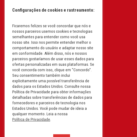
61.193.496/0017-19
Configurações de cookies e rastreamento:
I.E: 382.096.357.1147
Ficaremos felizes se você concordar que nós e
Filial: Av. Odila Chaves Rodrigues,
nossos parceiros usemos cookies e tecnologias
1277
semelhantes para entender como você usa
Parque industrial RM - Condomínio
nosso site. Isso nos permite entender melhor o
comportamento do usuário e adaptar nosso site
Therapark - Jundiaí - São Paulo
em conformidade. Além disso, nós e nossos
CEP: 13.213-087 | CNPJ:
parceiros gostaríamos de usar esses dados para
61.193.496/0018-08
ofertas personalizadas em suas plataformas. Se
você concorda com isso, clique em "Concordo".
I.E: 407.642.800.114
Seu consentimento também inclui
explicitamente uma possível transferência de
Filial: Rua em Projeto G, 728 – Letra A
dados para os Estados Unidos. Consulte nossa
B C D
Política de Privacidade para obter informações
detalhadas sobre transferências de dados para
Tabuleiro do Martins – Maceió -
fornecedores e parceiros de tecnologia nos
Alagoas
Estados Unidos. Você pode mudar de ideia a
CEP. 57081-036 | CNPJ:
qualquer momento. Leia a nossa
Política de Privacidade
.
61.193.496/0014-76
I.E.:243.590.237