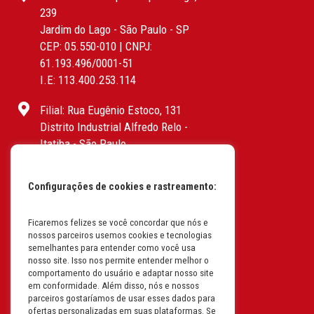
239
Jardim do Lago - São Paulo - SP
CEP: 05.550-010 | CNPJ:
61.193.496/0001-51
I.E: 113.400.253.114
Filial: Rua Eugênio Estoco, 131
Distrito Industrial Alfredo Relo -
Itatiba - São Paulo
CEP: 13255-415 | CNPJ:
61.193.496/0017-19
Configurações de cookies e rastreamento:
I.E: 382.096.357.1147
Ficaremos felizes se você concordar que nós e
Filial: Av. Odila Chaves Rodrigues,
nossos parceiros usemos cookies e tecnologias
1277
semelhantes para entender como você usa
Parque industrial RM - Condomínio
nosso site. Isso nos permite entender melhor o
comportamento do usuário e adaptar nosso site
Therapark - Jundiaí - São Paulo
em conformidade. Além disso, nós e nossos
CEP: 13.213-087 | CNPJ:
parceiros gostaríamos de usar esses dados para
61.193.496/0018-08
ofertas personalizadas em suas plataformas. Se