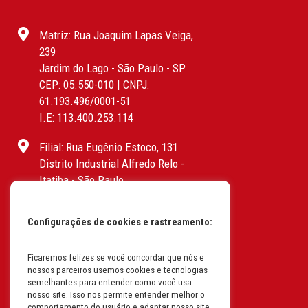
Matriz: Rua Joaquim Lapas Veiga,
239
Jardim do Lago - São Paulo - SP
CEP: 05.550-010 | CNPJ:
61.193.496/0001-51
I.E: 113.400.253.114
Filial: Rua Eugênio Estoco, 131
Distrito Industrial Alfredo Relo -
Itatiba - São Paulo
CEP: 13255-415 | CNPJ:
61.193.496/0017-19
Configurações de cookies e rastreamento:
I.E: 382.096.357.1147
Ficaremos felizes se você concordar que nós e
Filial: Av. Odila Chaves Rodrigues,
nossos parceiros usemos cookies e tecnologias
1277
semelhantes para entender como você usa
Parque industrial RM - Condomínio
nosso site. Isso nos permite entender melhor o
comportamento do usuário e adaptar nosso site