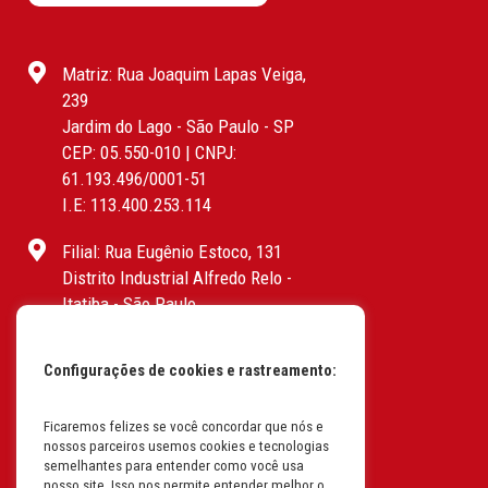
Matriz: Rua Joaquim Lapas Veiga,
239
Jardim do Lago - São Paulo - SP
CEP: 05.550-010 | CNPJ:
61.193.496/0001-51
I.E: 113.400.253.114
Filial: Rua Eugênio Estoco, 131
Distrito Industrial Alfredo Relo -
Itatiba - São Paulo
CEP: 13255-415 | CNPJ:
61.193.496/0017-19
Configurações de cookies e rastreamento:
I.E: 382.096.357.1147
Ficaremos felizes se você concordar que nós e
Filial: Av. Odila Chaves Rodrigues,
nossos parceiros usemos cookies e tecnologias
1277
semelhantes para entender como você usa
Parque industrial RM - Condomínio
nosso site. Isso nos permite entender melhor o