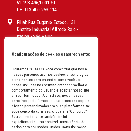
61.193.496/0001-51
I.E: 113.400.253.114
Filial: Rua Eugênio Estoco, 131
Distrito Industrial Alfredo Relo -
Itatiba - São Paulo
CEP: 13255-415 | CNPJ:
61.193.496/0017-19
Configurações de cookies e rastreamento:
I.E: 382.096.357.1147
Filial: Av. Odila Chaves Rodrigues,
Ficaremos felizes se você concordar que nós e
nossos parceiros usemos cookies e tecnologias
1277
semelhantes para entender como você usa
Parque industrial RM - Condomínio
nosso site. Isso nos permite entender melhor o
Therapark - Jundiaí - São Paulo
comportamento do usuário e adaptar nosso site
em conformidade. Além disso, nós e nossos
CEP: 13.213-087 | CNPJ:
parceiros gostaríamos de usar esses dados para
61.193.496/0018-08
ofertas personalizadas em suas plataformas. Se
I.E: 407.642.800.114
você concorda com isso, clique em "Concordo".
Seu consentimento também inclui
explicitamente uma possível transferência de
Filial: Rua em Projeto G, 728 – Letra A
dados para os Estados Unidos. Consulte nossa