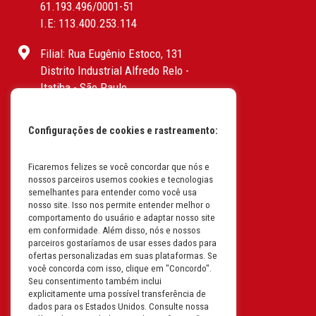
61.193.496/0001-51
I.E: 113.400.253.114
Filial: Rua Eugênio Estoco, 131
Distrito Industrial Alfredo Relo -
Itatiba - São Paulo
CEP: 13255-415 | CNPJ:
61.193.496/0017-19
Configurações de cookies e rastreamento:
I.E: 382.096.357.1147
Filial: Av. Odila Chaves Rodrigues,
Ficaremos felizes se você concordar que nós e
nossos parceiros usemos cookies e tecnologias
1277
semelhantes para entender como você usa
Parque industrial RM - Condomínio
nosso site. Isso nos permite entender melhor o
Therapark - Jundiaí - São Paulo
comportamento do usuário e adaptar nosso site
em conformidade. Além disso, nós e nossos
CEP: 13.213-087 | CNPJ:
parceiros gostaríamos de usar esses dados para
61.193.496/0018-08
ofertas personalizadas em suas plataformas. Se
I.E: 407.642.800.114
você concorda com isso, clique em "Concordo".
Seu consentimento também inclui
explicitamente uma possível transferência de
Filial: Rua em Projeto G, 728 – Letra A
dados para os Estados Unidos. Consulte nossa