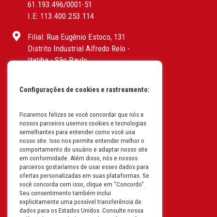
61.193.496/0001-51
I.E: 113.400.253.114
Filial: Rua Eugênio Estoco, 131
Distrito Industrial Alfredo Relo -
Itatiba - São Paulo
CEP: 13255-415 | CNPJ:
61.193.496/0017-19
Configurações de cookies e rastreamento:
I.E: 382.096.357.1147
Filial: Av. Odila Chaves Rodrigues,
Ficaremos felizes se você concordar que nós e
nossos parceiros usemos cookies e tecnologias
1277
semelhantes para entender como você usa
Parque industrial RM - Condomínio
nosso site. Isso nos permite entender melhor o
Therapark - Jundiaí - São Paulo
comportamento do usuário e adaptar nosso site
em conformidade. Além disso, nós e nossos
CEP: 13.213-087 | CNPJ:
parceiros gostaríamos de usar esses dados para
61.193.496/0018-08
ofertas personalizadas em suas plataformas. Se
I.E: 407.642.800.114
você concorda com isso, clique em "Concordo".
Seu consentimento também inclui
explicitamente uma possível transferência de
Filial: Rua em Projeto G, 728 – Letra A
dados para os Estados Unidos. Consulte nossa