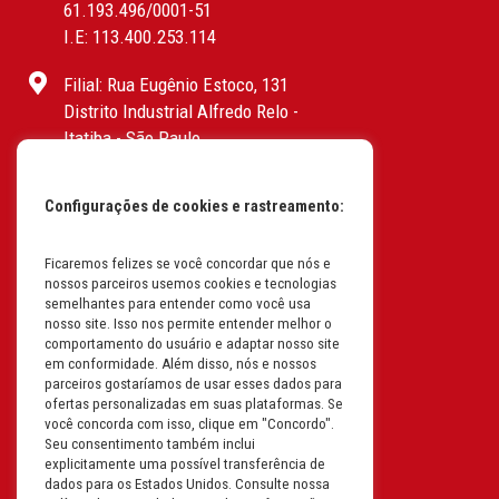
61.193.496/0001-51
I.E: 113.400.253.114
Filial: Rua Eugênio Estoco, 131
Distrito Industrial Alfredo Relo -
Itatiba - São Paulo
CEP: 13255-415 | CNPJ:
61.193.496/0017-19
Configurações de cookies e rastreamento:
I.E: 382.096.357.1147
Filial: Av. Odila Chaves Rodrigues,
Ficaremos felizes se você concordar que nós e
nossos parceiros usemos cookies e tecnologias
1277
semelhantes para entender como você usa
Parque industrial RM - Condomínio
nosso site. Isso nos permite entender melhor o
Therapark - Jundiaí - São Paulo
comportamento do usuário e adaptar nosso site
em conformidade. Além disso, nós e nossos
CEP: 13.213-087 | CNPJ:
parceiros gostaríamos de usar esses dados para
61.193.496/0018-08
ofertas personalizadas em suas plataformas. Se
I.E: 407.642.800.114
você concorda com isso, clique em "Concordo".
Seu consentimento também inclui
explicitamente uma possível transferência de
Filial: Rua em Projeto G, 728 – Letra A
dados para os Estados Unidos. Consulte nossa