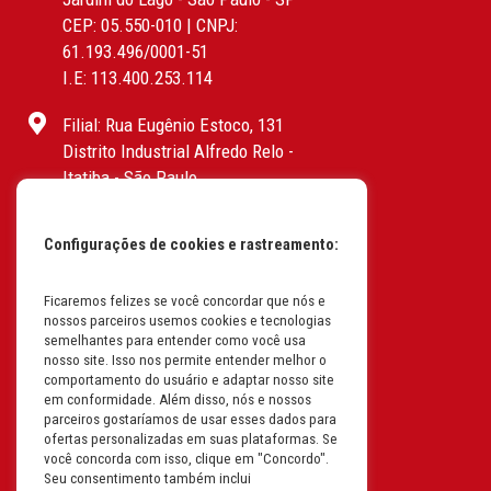
CEP: 05.550-010 | CNPJ:
61.193.496/0001-51
I.E: 113.400.253.114
Filial: Rua Eugênio Estoco, 131
Distrito Industrial Alfredo Relo -
Itatiba - São Paulo
CEP: 13255-415 | CNPJ:
61.193.496/0017-19
Configurações de cookies e rastreamento:
I.E: 382.096.357.1147
Filial: Av. Odila Chaves Rodrigues,
Ficaremos felizes se você concordar que nós e
nossos parceiros usemos cookies e tecnologias
1277
semelhantes para entender como você usa
Parque industrial RM - Condomínio
nosso site. Isso nos permite entender melhor o
Therapark - Jundiaí - São Paulo
comportamento do usuário e adaptar nosso site
em conformidade. Além disso, nós e nossos
CEP: 13.213-087 | CNPJ:
parceiros gostaríamos de usar esses dados para
61.193.496/0018-08
ofertas personalizadas em suas plataformas. Se
I.E: 407.642.800.114
você concorda com isso, clique em "Concordo".
Seu consentimento também inclui