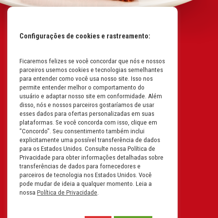
Configurações de cookies e rastreamento:
Ficaremos felizes se você concordar que nós e nossos
Mapa do Site
parceiros usemos cookies e tecnologias semelhantes
Políticas da Empresa
para entender como você usa nosso site. Isso nos
permite entender melhor o comportamento do
Perguntas Frequentes
usuário e adaptar nosso site em conformidade. Além
disso, nós e nossos parceiros gostaríamos de usar
Código de Conduta
esses dados para ofertas personalizadas em suas
plataformas. Se você concorda com isso, clique em
Política de Privacidade na
"Concordo". Seu consentimento também inclui
Íntegra
explicitamente uma possível transferência de dados
para os Estados Unidos. Consulte nossa Política de
Carreiras
Privacidade para obter informações detalhadas sobre
transferências de dados para fornecedores e
Compliance
parceiros de tecnologia nos Estados Unidos. Você
pode mudar de ideia a qualquer momento. Leia a
Fale Conosco
nossa
Política de Privacidade
.
Termos e Condições de Uso