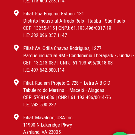
I.E: 113.400.253.114
Filial: Rua Eugênio Estoco, 131
Distrito Industrial Alfredo Relo - Itatiba - São Paulo
CEP: 13255-415 | CNPJ: 61.193.496/0017-19
I.E: 382.096.357.1147
Filial: Av. Odila Chaves Rodrigues, 1277
Parque industrial RM - Condomínio Therapark - Jundiaí 
CEP: 13.213-087 | CNPJ: 61.193.496/0018-08
I.E: 407.642.800.114
Filial: Rua em Projeto G, 728 – Letra A B C D
Tabuleiro do Martins – Maceió - Alagoas
CEP. 57081-036 | CNPJ: 61.193.496/0014-76
I.E.:243.590.237
Filial: Mavalerio, USA Inc.
11990 N Lakeridge Pkwy
Ashland, VA 23005