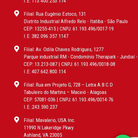
I.E: 113.400.253.114
Filial: Rua Eugênio Estoco, 131
Distrito Industrial Alfredo Relo - Itatiba - São Paulo
CEP: 13255-415 | CNPJ: 61.193.496/0017-19
I.E: 382.096.357.1147
Filial: Av. Odila Chaves Rodrigues, 1277
Parque industrial RM - Condomínio Therapark - Jundiaí 
CEP: 13.213-087 | CNPJ: 61.193.496/0018-08
I.E: 407.642.800.114
Filial: Rua em Projeto G, 728 – Letra A B C D
Tabuleiro do Martins – Maceió - Alagoas
CEP. 57081-036 | CNPJ: 61.193.496/0014-76
I.E.:243.590.237
Filial: Mavalerio, USA Inc.
11990 N Lakeridge Pkwy
Ashland, VA 23005