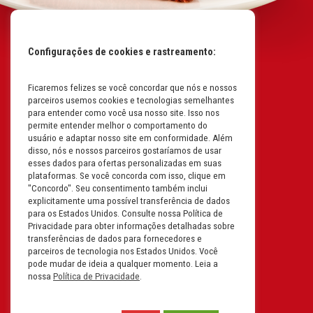
Configurações de cookies e rastreamento:
Ficaremos felizes se você concordar que nós e nossos
Mapa do Site
parceiros usemos cookies e tecnologias semelhantes
Políticas da Empresa
para entender como você usa nosso site. Isso nos
permite entender melhor o comportamento do
Perguntas Frequentes
usuário e adaptar nosso site em conformidade. Além
disso, nós e nossos parceiros gostaríamos de usar
Código de Conduta
esses dados para ofertas personalizadas em suas
plataformas. Se você concorda com isso, clique em
Política de Privacidade na
"Concordo". Seu consentimento também inclui
Íntegra
explicitamente uma possível transferência de dados
para os Estados Unidos. Consulte nossa Política de
Carreiras
Privacidade para obter informações detalhadas sobre
transferências de dados para fornecedores e
Compliance
parceiros de tecnologia nos Estados Unidos. Você
pode mudar de ideia a qualquer momento. Leia a
Fale Conosco
nossa
Política de Privacidade
.
Termos e Condições de Uso