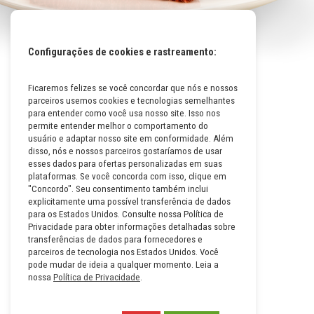
Configurações de cookies e rastreamento:
Ficaremos felizes se você concordar que nós e nossos
Mapa do Site
parceiros usemos cookies e tecnologias semelhantes
Políticas da Empresa
para entender como você usa nosso site. Isso nos
permite entender melhor o comportamento do
Perguntas Frequentes
usuário e adaptar nosso site em conformidade. Além
disso, nós e nossos parceiros gostaríamos de usar
Código de Conduta
esses dados para ofertas personalizadas em suas
plataformas. Se você concorda com isso, clique em
Política de Privacidade na
"Concordo". Seu consentimento também inclui
Íntegra
explicitamente uma possível transferência de dados
para os Estados Unidos. Consulte nossa Política de
Carreiras
Privacidade para obter informações detalhadas sobre
transferências de dados para fornecedores e
Compliance
parceiros de tecnologia nos Estados Unidos. Você
pode mudar de ideia a qualquer momento. Leia a
Fale Conosco
nossa
Política de Privacidade
.
Termos e Condições de Uso