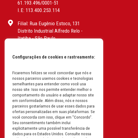
61.193.496/0001-51
I.E: 113.400.253.114
Filial: Rua Eugênio Estoco, 131
Distrito Industrial Alfredo Relo -
Itatiba - São Paulo
CEP: 13255-415 | CNPJ:
61.193.496/0017-19
Configurações de cookies e rastreamento:
I.E: 382.096.357.1147
Filial: Av. Odila Chaves Rodrigues,
Ficaremos felizes se você concordar que nós e
nossos parceiros usemos cookies e tecnologias
1277
semelhantes para entender como você usa
Parque industrial RM - Condomínio
nosso site. Isso nos permite entender melhor o
Therapark - Jundiaí - São Paulo
comportamento do usuário e adaptar nosso site
em conformidade. Além disso, nós e nossos
CEP: 13.213-087 | CNPJ:
parceiros gostaríamos de usar esses dados para
61.193.496/0018-08
ofertas personalizadas em suas plataformas. Se
I.E: 407.642.800.114
você concorda com isso, clique em "Concordo".
Seu consentimento também inclui
explicitamente uma possível transferência de
Filial: Rua em Projeto G, 728 – Letra A
dados para os Estados Unidos. Consulte nossa