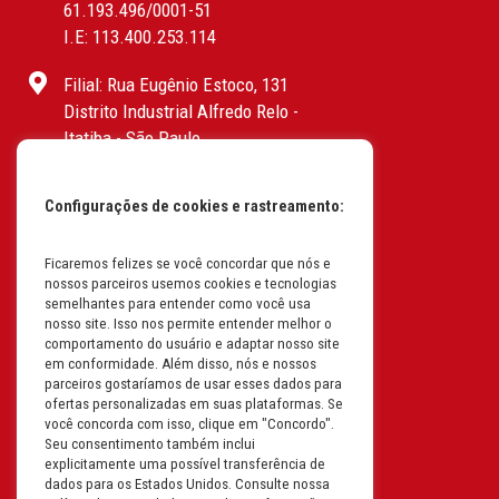
61.193.496/0001-51
I.E: 113.400.253.114
Filial: Rua Eugênio Estoco, 131
Distrito Industrial Alfredo Relo -
Itatiba - São Paulo
CEP: 13255-415 | CNPJ:
61.193.496/0017-19
Configurações de cookies e rastreamento:
I.E: 382.096.357.1147
Filial: Av. Odila Chaves Rodrigues,
Ficaremos felizes se você concordar que nós e
nossos parceiros usemos cookies e tecnologias
1277
semelhantes para entender como você usa
Parque industrial RM - Condomínio
nosso site. Isso nos permite entender melhor o
Therapark - Jundiaí - São Paulo
comportamento do usuário e adaptar nosso site
em conformidade. Além disso, nós e nossos
CEP: 13.213-087 | CNPJ:
parceiros gostaríamos de usar esses dados para
61.193.496/0018-08
ofertas personalizadas em suas plataformas. Se
I.E: 407.642.800.114
você concorda com isso, clique em "Concordo".
Seu consentimento também inclui
explicitamente uma possível transferência de
Filial: Rua em Projeto G, 728 – Letra A
dados para os Estados Unidos. Consulte nossa