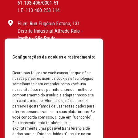
61.193.496/0001-51
I.E: 113.400.253.114
Filial: Rua Eugênio Estoco, 131
Distrito Industrial Alfredo Relo -
Itatiba - São Paulo
CEP: 13255-415 | CNPJ:
61.193.496/0017-19
Configurações de cookies e rastreamento:
I.E: 382.096.357.1147
Filial: Av. Odila Chaves Rodrigues,
Ficaremos felizes se você concordar que nós e
nossos parceiros usemos cookies e tecnologias
1277
semelhantes para entender como você usa
Parque industrial RM - Condomínio
nosso site. Isso nos permite entender melhor o
Therapark - Jundiaí - São Paulo
comportamento do usuário e adaptar nosso site
em conformidade. Além disso, nós e nossos
CEP: 13.213-087 | CNPJ:
parceiros gostaríamos de usar esses dados para
61.193.496/0018-08
ofertas personalizadas em suas plataformas. Se
I.E: 407.642.800.114
você concorda com isso, clique em "Concordo".
Seu consentimento também inclui
explicitamente uma possível transferência de
Filial: Rua em Projeto G, 728 – Letra A
dados para os Estados Unidos. Consulte nossa