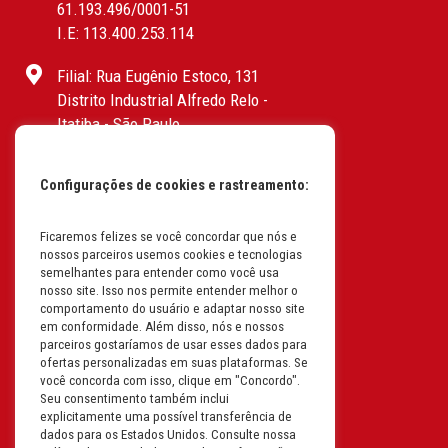
61.193.496/0001-51
I.E: 113.400.253.114
Filial: Rua Eugênio Estoco, 131
Distrito Industrial Alfredo Relo -
Itatiba - São Paulo
CEP: 13255-415 | CNPJ:
61.193.496/0017-19
Configurações de cookies e rastreamento:
I.E: 382.096.357.1147
Filial: Av. Odila Chaves Rodrigues,
Ficaremos felizes se você concordar que nós e
nossos parceiros usemos cookies e tecnologias
1277
semelhantes para entender como você usa
Parque industrial RM - Condomínio
nosso site. Isso nos permite entender melhor o
Therapark - Jundiaí - São Paulo
comportamento do usuário e adaptar nosso site
em conformidade. Além disso, nós e nossos
CEP: 13.213-087 | CNPJ:
parceiros gostaríamos de usar esses dados para
61.193.496/0018-08
ofertas personalizadas em suas plataformas. Se
I.E: 407.642.800.114
você concorda com isso, clique em "Concordo".
Seu consentimento também inclui
explicitamente uma possível transferência de
Filial: Rua em Projeto G, 728 – Letra A
dados para os Estados Unidos. Consulte nossa