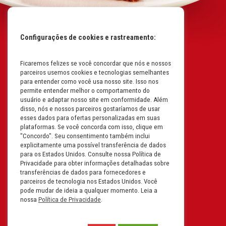
Configurações de cookies e rastreamento:
Ficaremos felizes se você concordar que nós e nossos
Mapa do Site
parceiros usemos cookies e tecnologias semelhantes
Políticas da Empresa
para entender como você usa nosso site. Isso nos
permite entender melhor o comportamento do
Perguntas Frequentes
usuário e adaptar nosso site em conformidade. Além
disso, nós e nossos parceiros gostaríamos de usar
Código de Conduta
esses dados para ofertas personalizadas em suas
plataformas. Se você concorda com isso, clique em
Política de Privacidade na
"Concordo". Seu consentimento também inclui
Íntegra
explicitamente uma possível transferência de dados
para os Estados Unidos. Consulte nossa Política de
Carreiras
Privacidade para obter informações detalhadas sobre
transferências de dados para fornecedores e
Compliance
parceiros de tecnologia nos Estados Unidos. Você
pode mudar de ideia a qualquer momento. Leia a
Fale Conosco
nossa
Política de Privacidade
.
Termos e Condições de Uso