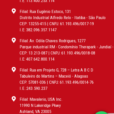
I.E: 113.400.253.114
Filial: Rua Eugênio Estoco, 131
Distrito Industrial Alfredo Relo - Itatiba - São Paulo
CEP: 13255-415 | CNPJ: 61.193.496/0017-19
I.E: 382.096.357.1147
Filial: Av. Odila Chaves Rodrigues, 1277
Parque industrial RM - Condomínio Therapark - Jundiaí 
CEP: 13.213-087 | CNPJ: 61.193.496/0018-08
I.E: 407.642.800.114
Filial: Rua em Projeto G, 728 – Letra A B C D
Tabuleiro do Martins – Maceió - Alagoas
CEP. 57081-036 | CNPJ: 61.193.496/0014-76
I.E.:243.590.237
Filial: Mavalerio, USA Inc.
11990 N Lakeridge Pkwy
Ashland, VA 23005