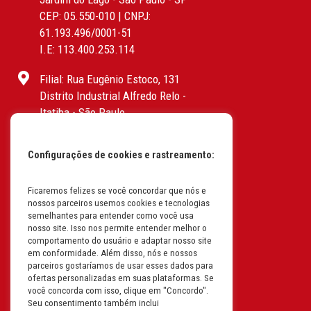
CEP: 05.550-010 | CNPJ:
61.193.496/0001-51
I.E: 113.400.253.114
Filial: Rua Eugênio Estoco, 131
Distrito Industrial Alfredo Relo -
Itatiba - São Paulo
CEP: 13255-415 | CNPJ:
61.193.496/0017-19
Configurações de cookies e rastreamento:
I.E: 382.096.357.1147
Filial: Av. Odila Chaves Rodrigues,
Ficaremos felizes se você concordar que nós e
nossos parceiros usemos cookies e tecnologias
1277
semelhantes para entender como você usa
Parque industrial RM - Condomínio
nosso site. Isso nos permite entender melhor o
Therapark - Jundiaí - São Paulo
comportamento do usuário e adaptar nosso site
em conformidade. Além disso, nós e nossos
CEP: 13.213-087 | CNPJ:
parceiros gostaríamos de usar esses dados para
61.193.496/0018-08
ofertas personalizadas em suas plataformas. Se
I.E: 407.642.800.114
você concorda com isso, clique em "Concordo".
Seu consentimento também inclui