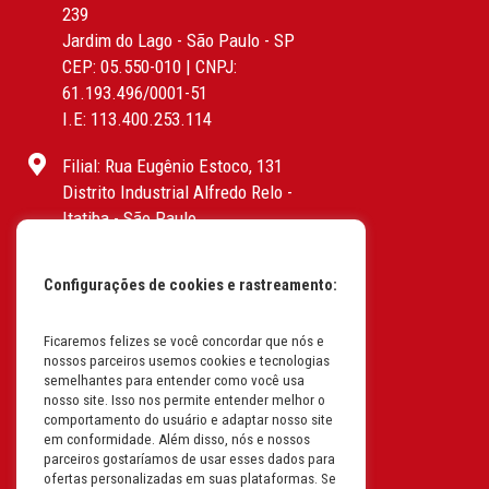
239
Jardim do Lago - São Paulo - SP
CEP: 05.550-010 | CNPJ:
61.193.496/0001-51
I.E: 113.400.253.114
Filial: Rua Eugênio Estoco, 131
Distrito Industrial Alfredo Relo -
Itatiba - São Paulo
CEP: 13255-415 | CNPJ:
61.193.496/0017-19
Configurações de cookies e rastreamento:
I.E: 382.096.357.1147
Filial: Av. Odila Chaves Rodrigues,
Ficaremos felizes se você concordar que nós e
nossos parceiros usemos cookies e tecnologias
1277
semelhantes para entender como você usa
Parque industrial RM - Condomínio
nosso site. Isso nos permite entender melhor o
Therapark - Jundiaí - São Paulo
comportamento do usuário e adaptar nosso site
em conformidade. Além disso, nós e nossos
CEP: 13.213-087 | CNPJ:
parceiros gostaríamos de usar esses dados para
61.193.496/0018-08
ofertas personalizadas em suas plataformas. Se