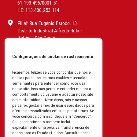
61.193.496/0001-51
I.E: 113.400.253.114
Filial: Rua Eugênio Estoco, 131
Distrito Industrial Alfredo Relo -
Itatiba - São Paulo
CEP: 13255-415 | CNPJ:
61.193.496/0017-19
Configurações de cookies e rastreamento:
I.E: 382.096.357.1147
Filial: Av. Odila Chaves Rodrigues,
Ficaremos felizes se você concordar que nós e
nossos parceiros usemos cookies e tecnologias
1277
semelhantes para entender como você usa
Parque industrial RM - Condomínio
nosso site. Isso nos permite entender melhor o
Therapark - Jundiaí - São Paulo
comportamento do usuário e adaptar nosso site
em conformidade. Além disso, nós e nossos
CEP: 13.213-087 | CNPJ:
parceiros gostaríamos de usar esses dados para
61.193.496/0018-08
ofertas personalizadas em suas plataformas. Se
I.E: 407.642.800.114
você concorda com isso, clique em "Concordo".
Seu consentimento também inclui
explicitamente uma possível transferência de
Filial: Rua em Projeto G, 728 – Letra A
dados para os Estados Unidos. Consulte nossa