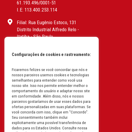
61.193.496/0001-51
I.E: 113.400.253.114
Filial: Rua Eugênio Estoco, 131
Distrito Industrial Alfredo Relo -
Itatiba - São Paulo
CEP: 13255-415 | CNPJ:
61.193.496/0017-19
Configurações de cookies e rastreamento:
I.E: 382.096.357.1147
Filial: Av. Odila Chaves Rodrigues,
Ficaremos felizes se você concordar que nós e
nossos parceiros usemos cookies e tecnologias
1277
semelhantes para entender como você usa
Parque industrial RM - Condomínio
nosso site. Isso nos permite entender melhor o
Therapark - Jundiaí - São Paulo
comportamento do usuário e adaptar nosso site
em conformidade. Além disso, nós e nossos
CEP: 13.213-087 | CNPJ:
parceiros gostaríamos de usar esses dados para
61.193.496/0018-08
ofertas personalizadas em suas plataformas. Se
I.E: 407.642.800.114
você concorda com isso, clique em "Concordo".
Seu consentimento também inclui
explicitamente uma possível transferência de
Filial: Rua em Projeto G, 728 – Letra A
dados para os Estados Unidos. Consulte nossa