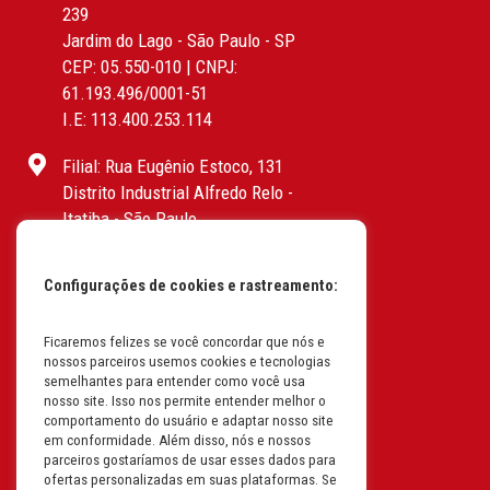
239
Jardim do Lago - São Paulo - SP
CEP: 05.550-010 | CNPJ:
61.193.496/0001-51
I.E: 113.400.253.114
Filial: Rua Eugênio Estoco, 131
Distrito Industrial Alfredo Relo -
Itatiba - São Paulo
CEP: 13255-415 | CNPJ:
61.193.496/0017-19
Configurações de cookies e rastreamento:
I.E: 382.096.357.1147
Filial: Av. Odila Chaves Rodrigues,
Ficaremos felizes se você concordar que nós e
nossos parceiros usemos cookies e tecnologias
1277
semelhantes para entender como você usa
Parque industrial RM - Condomínio
nosso site. Isso nos permite entender melhor o
Therapark - Jundiaí - São Paulo
comportamento do usuário e adaptar nosso site
em conformidade. Além disso, nós e nossos
CEP: 13.213-087 | CNPJ:
parceiros gostaríamos de usar esses dados para
61.193.496/0018-08
ofertas personalizadas em suas plataformas. Se